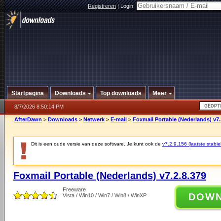
Registreren
|
Login:
Startpagina
Downloads
Top downloads
Meer
8/7/2026 8:50:14 PM
AfterDawn
>
Downloads
>
Netwerk
>
E-mail
>
Foxmail Portable (Nederlands) v7.
Dit is een oude versie van deze software. Je kunt ook de
v7.2.9.156 (laatste stabie
Foxmail Portable (Nederlands) v7.2.8.379
Freeware
DOW
Vista / Win10 / Win7 / Win8 / WinXP