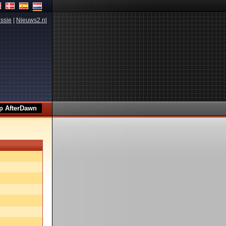
ssie
|
Nieuws2.nl