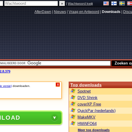
|
Wachtwoord kwijt
AfterDawn
|
Nieuws
|
Vraag en Antwoord
|
Downloads
|
Discu
2.8.379
Top downloads
X
le versie)
downloaden.
Spotnet
DVD Shrink
coverXP Free
QuickPar (nederlands)
NLOAD
MakeMKV
HWiNFO64
Meer top downloads