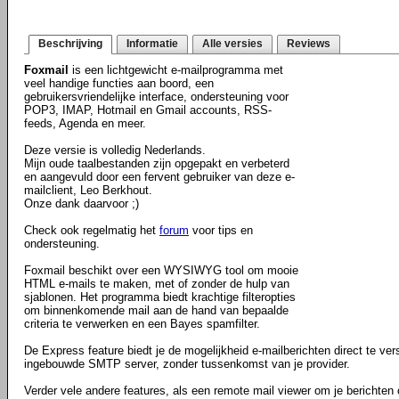
Beschrijving
Informatie
Alle versies
Reviews
Foxmail
is een lichtgewicht e-mailprogramma met
veel handige functies aan boord, een
gebruikersvriendelijke interface, ondersteuning voor
POP3, IMAP, Hotmail en Gmail accounts, RSS-
feeds, Agenda en meer.
Deze versie is volledig Nederlands.
Mijn oude taalbestanden zijn opgepakt en verbeterd
en aangevuld door een fervent gebruiker van deze e-
mailclient, Leo Berkhout.
Onze dank daarvoor ;)
Check ook regelmatig het
forum
voor tips en
ondersteuning.
Foxmail beschikt over een WYSIWYG tool om mooie
HTML e-mails te maken, met of zonder de hulp van
sjablonen. Het programma biedt krachtige filteropties
om binnenkomende mail aan de hand van bepaalde
criteria te verwerken en een Bayes spamfilter.
De Express feature biedt je de mogelijkheid e-mailberichten direct te ve
ingebouwde SMTP server, zonder tussenkomst van je provider.
Verder vele andere features, als een remote mail viewer om je berichten