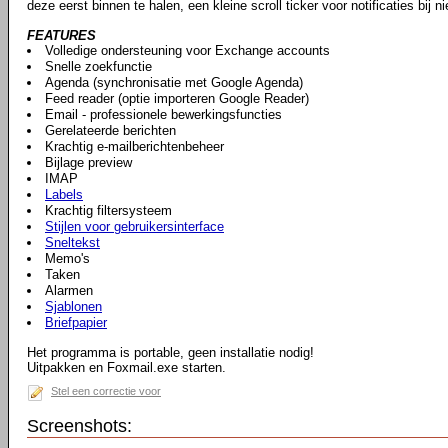
deze eerst binnen te halen, een kleine scroll ticker voor notificaties bij n
FEATURES
Volledige ondersteuning voor Exchange accounts
Snelle zoekfunctie
Agenda (synchronisatie met Google Agenda)
Feed reader (optie importeren Google Reader)
Email - professionele bewerkingsfuncties
Gerelateerde berichten
Krachtig e-mailberichtenbeheer
Bijlage preview
IMAP
Labels
Krachtig filtersysteem
Stijlen voor gebruikersinterface
Sneltekst
Memo's
Taken
Alarmen
Sjablonen
Briefpapier
Het programma is portable, geen installatie nodig!
Uitpakken en Foxmail.exe starten.
Stel een correctie voor
Screenshots: