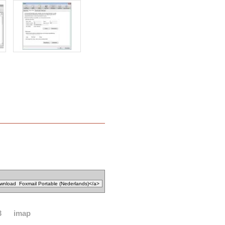
3
imap