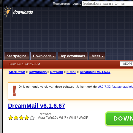
Registreren
|
Login:
Startpagina
Downloads
Top downloads
Meer
8/6/2026 10:41:59 PM
AfterDawn
>
Downloads
>
Netwerk
>
E-mail
>
DreamMail v6.1.6.67
Dit is een oude versie van deze software. Je kunt ook de
v6.2.7.32 (laatste stabiele
DreamMail v6.1.6.67
Freeware
DOW
Vista / Win10 / Win7 / Win8 / WinXP