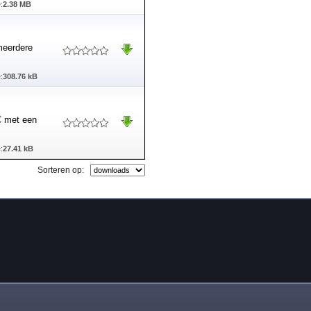
:
2.38 MB
meerdere
:
308.76 kB
C met een
:
27.41 kB
Sorteren op: