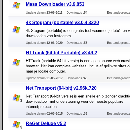
Mass Downloader v3.9.853
Update datum:
13-08-2011
Downloads :
54
Bestandsgrootte
4k Stogram (portable) v3.0.4.3220
4k Stogram (portable) is een gratis tool waarmee je foto's en v
downloaden van Instagram.
Update datum:
12-06-2020
Downloads :
53
Bestandsgrootte
HTTrack (64-bit Portable) v3.49-2
HTTrack (portable 64-bit versie) is een open-source web crawle
browser. Het kan complete websites, inclusief gelinkte sites
naar je locale computer.
Update datum:
21-05-2017
Downloads :
40
Bestandsgrootte
Net Transport (64-bit) v2.96k.720
Net Transport (64-bit versie) is een snelle en bijzonder krachti
downloadtool met ondersteuning voor de meeste populaire
internetprotocollen.
Update datum:
02-03-2015
Downloads :
35
Bestandsgrootte
ReGet Deluxe v5.2