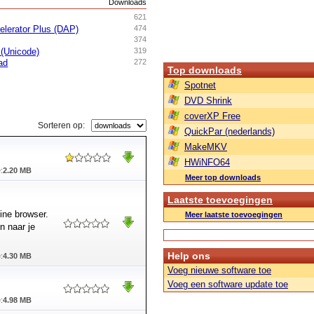
s
Downloads
621
lerator Plus (DAP)
474
374
 (Unicode)
319
ad
272
Top downloads
Spotnet
DVD Shrink
coverXP Free
Sorteren op:
QuickPar (nederlands)
MakeMKV
HWiNFO64
:
2.20 MB
Meer top downloads
Laatste toevoegingen
ine browser.
Meer laatste toevoegingen
n naar je
Help ons
:
4.30 MB
Voeg nieuwe software toe
Voeg een software update toe
:
4.98 MB