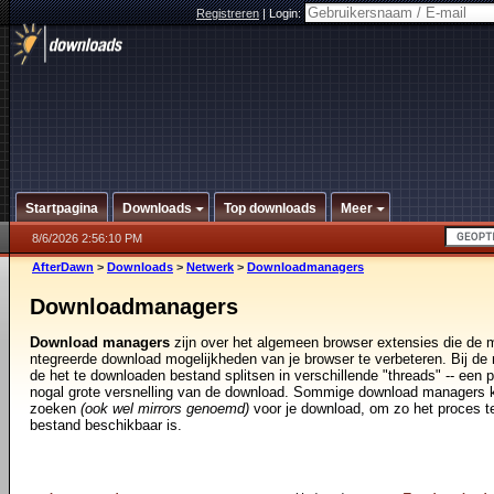
Registreren
|
Login:
Startpagina
Downloads
Top downloads
Meer
8/6/2026 2:56:10 PM
AfterDawn
>
Downloads
>
Netwerk
>
Downloadmanagers
Downloadmanagers
Download managers
zijn over het algemeen browser extensies die de 
ntegreerde download mogelijkheden van je browser te verbeteren. Bij d
de het te downloaden bestand splitsen in verschillende "threads" -- een 
nogal grote versnelling van de download. Sommige download managers k
zoeken
(ook wel mirrors genoemd)
voor je download, om zo het proces te
bestand beschikbaar is.