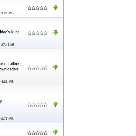
:
3.21 MB
ideo's kunt
:
27.41 kB
r en offline
 downloaden
:
4.83 MB
ge
:
8.77 MB