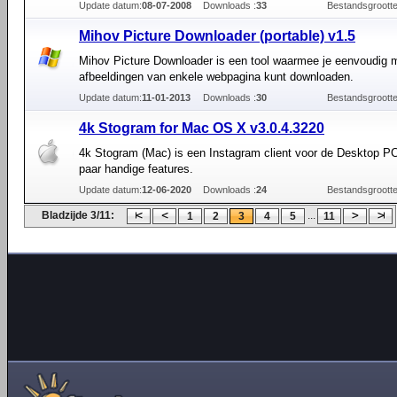
Update datum:
08-07-2008
Downloads :
33
Bestandsgrootte
Mihov Picture Downloader (portable) v1.5
Mihov Picture Downloader is een tool waarmee je eenvoudig 
afbeeldingen van enkele webpagina kunt downloaden.
Update datum:
11-01-2013
Downloads :
30
Bestandsgrootte
4k Stogram for Mac OS X v3.0.4.3220
4k Stogram (Mac) is een Instagram client voor de Desktop P
paar handige features.
Update datum:
12-06-2020
Downloads :
24
Bestandsgrootte
Bladzijde 3/11:
...
1
2
3
4
5
11