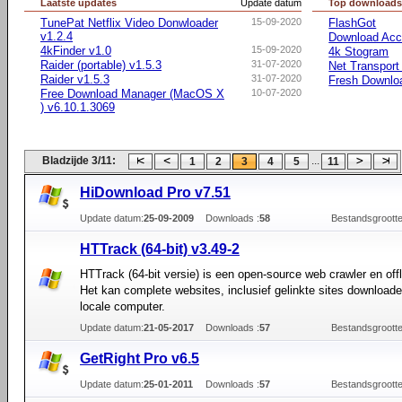
Laatste updates
Update datum
Top download
TunePat Netflix Video Donwloader
15-09-2020
FlashGot
v1.2.4
Download Acce
4kFinder v1.0
15-09-2020
4k Stogram
Raider (portable) v1.5.3
31-07-2020
Net Transport
Raider v1.5.3
31-07-2020
Fresh Downlo
Free Download Manager (MacOS X
10-07-2020
) v6.10.1.3069
Bladzijde 3/11:
...
1
2
3
4
5
11
HiDownload Pro v7.51
Update datum:
25-09-2009
Downloads :
58
Bestandsgrootte
HTTrack (64-bit) v3.49-2
HTTrack (64-bit versie) is een open-source web crawler en offl
Het kan complete websites, inclusief gelinkte sites downloade
locale computer.
Update datum:
21-05-2017
Downloads :
57
Bestandsgrootte
GetRight Pro v6.5
Update datum:
25-01-2011
Downloads :
57
Bestandsgrootte