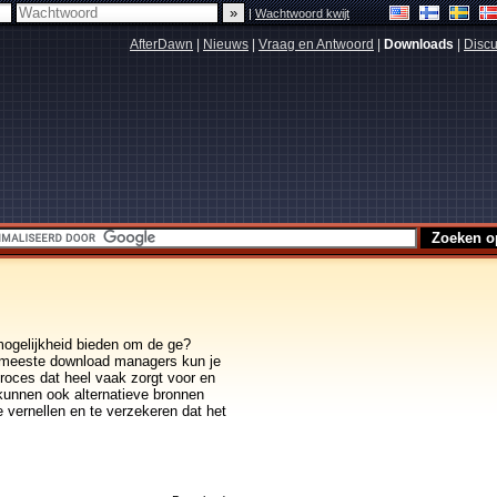
|
Wachtwoord kwijt
AfterDawn
|
Nieuws
|
Vraag en Antwoord
|
Downloads
|
Discu
mogelijkheid bieden om de ge?
e meeste download managers kun je
proces dat heel vaak zorgt voor en
unnen ook alternatieve bronnen
 vernellen en te verzekeren dat het