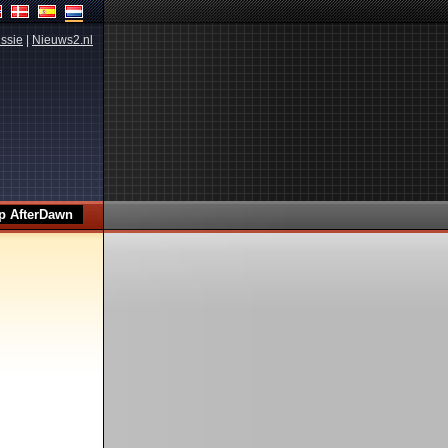
ssie
|
Nieuws2.nl