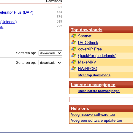
s
Downloads
621
lerator Plus (DAP)
474
374
 (Unicode)
319
ad
272
Top downloads
Spotnet
DVD Shrink
coverXP Free
Sorteren op:
QuickPar (nederlands)
MakeMKV
Sorteren op:
HWiNFO64
Meer top downloads
Laatste toevoegingen
Meer laatste toevoegingen
Help ons
Voeg nieuwe software toe
Voeg een software update toe