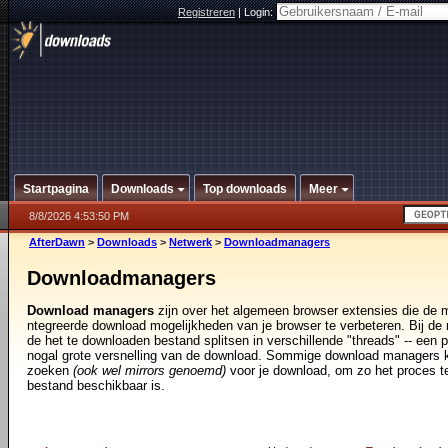
Registreren
|
Login:
Startpagina
Downloads
Top downloads
Meer
8/8/2026 4:53:50 PM
AfterDawn
>
Downloads
>
Netwerk
>
Downloadmanagers
Downloadmanagers
Download managers
zijn over het algemeen browser extensies die de 
ntegreerde download mogelijkheden van je browser te verbeteren. Bij d
de het te downloaden bestand splitsen in verschillende "threads" -- een 
nogal grote versnelling van de download. Sommige download managers k
zoeken
(ook wel mirrors genoemd)
voor je download, om zo het proces te
bestand beschikbaar is.