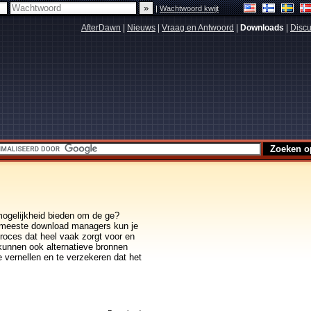
|
Wachtwoord kwijt
AfterDawn
|
Nieuws
|
Vraag en Antwoord
|
Downloads
|
Discu
mogelijkheid bieden om de ge?
e meeste download managers kun je
proces dat heel vaak zorgt voor en
unnen ook alternatieve bronnen
 vernellen en te verzekeren dat het