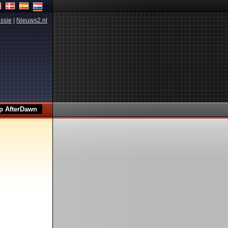
ssie
|
Nieuws2.nl