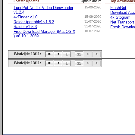
Laatste updates
Update datum
Top download
TunePat Netflix Video Donwloader
15-09-2020
FlashGot
v1.2.4
Download Acce
4kFinder v1.0
15-09-2020
4k Stogram
Raider (portable) v1.5.3
31-07-2020
Net Transport
Raider v1.5.3
31-07-2020
Fresh Downlo
Free Download Manager (MacOS X
10-07-2020
) v6.10.1.3069
Bladzijde 13/11:
...
1
11
Bladzijde 13/11:
...
1
11