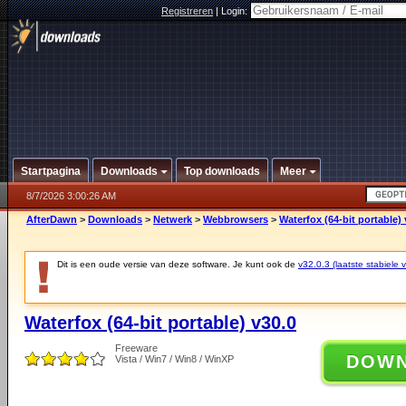
Registreren
|
Login:
Startpagina
Downloads
Top downloads
Meer
8/7/2026 3:00:26 AM
AfterDawn
>
Downloads
>
Netwerk
>
Webbrowsers
>
Waterfox (64-bit portable) 
Dit is een oude versie van deze software. Je kunt ook de
v32.0.3 (laatste stabiele v
Waterfox (64-bit portable) v30.0
Freeware
DOW
Vista / Win7 / Win8 / WinXP