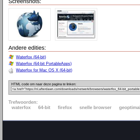
Screenshots:
Andere edities:
Waterfox (64-bit)
Waterfox (64-bit PortableApps)
Waterfox for Mac OS X (64-bit)
HTML code om naar deze pagina te linken:
Trefwoorden:
waterfox
64-bit
firefox
snelle browser
geoptima