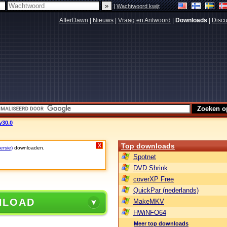
|
Wachtwoord kwijt
AfterDawn
|
Nieuws
|
Vraag en Antwoord
|
Downloads
|
Discu
v30.0
Top downloads
X
ersie)
downloaden.
Spotnet
DVD Shrink
coverXP Free
QuickPar (nederlands)
NLOAD
MakeMKV
HWiNFO64
Meer top downloads