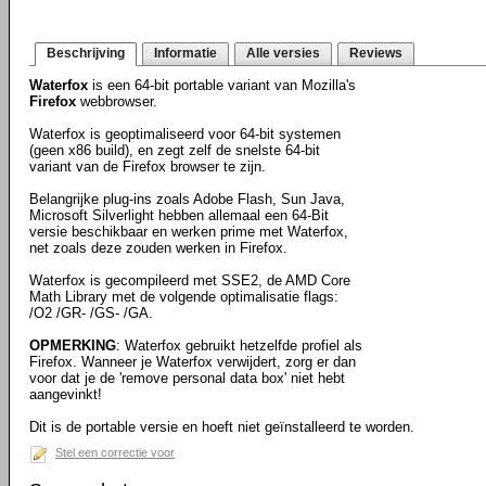
Beschrijving
Informatie
Alle versies
Reviews
Waterfox
is een 64-bit portable variant van Mozilla's
Firefox
webbrowser.
Waterfox is geoptimaliseerd voor 64-bit systemen
(geen x86 build), en zegt zelf de snelste 64-bit
variant van de Firefox browser te zijn.
Belangrijke plug-ins zoals Adobe Flash, Sun Java,
Microsoft Silverlight hebben allemaal een 64-Bit
versie beschikbaar en werken prime met Waterfox,
net zoals deze zouden werken in Firefox.
Waterfox is gecompileerd met SSE2, de AMD Core
Math Library met de volgende optimalisatie flags:
/O2 /GR- /GS- /GA.
OPMERKING
: Waterfox gebruikt hetzelfde profiel als
Firefox. Wanneer je Waterfox verwijdert, zorg er dan
voor dat je de 'remove personal data box' niet hebt
aangevinkt!
Dit is de portable versie en hoeft niet geïnstalleerd te worden.
Stel een correctie voor