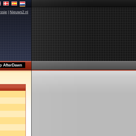
ssie
|
Nieuws2.nl