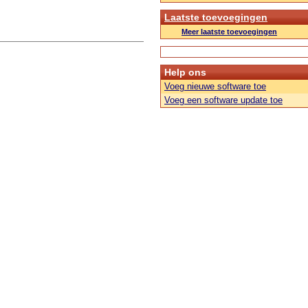
Laatste toevoegingen
Meer laatste toevoegingen
Help ons
Voeg nieuwe software toe
Voeg een software update toe