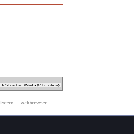
liseerd
webbrowser