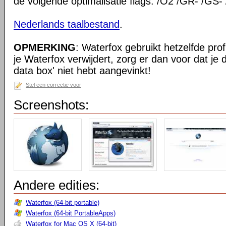
de volgende optimalisatie flags: /O2 /GR- /GS-
Nederlands taalbestand
.
OPMERKING
: Waterfox gebruikt hetzelfde prof
je Waterfox verwijdert, zorg er dan voor dat je
data box' niet hebt aangevinkt!
Stel een correctie voor
Screenshots:
Andere edities:
Waterfox (64-bit portable)
Waterfox (64-bit PortableApps)
Waterfox for Mac OS X (64-bit)