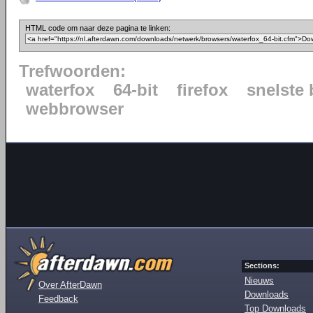
HTML code om naar deze pagina te linken:
Trefwoorden:
waterfox
64-bit
firefox
snelste
webbrowser
Sections:
Nieuws
Over AfterDawn
Downloads
Feedback
Top Downloads