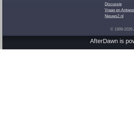
Discussie
Vraag en Antwoo
Nieuws2.nl
© 1999-2026
AfterDawn is p