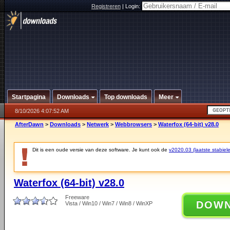
Registreren
|
Login:
Startpagina
Downloads
Top downloads
Meer
8/10/2026 4:07:52 AM
AfterDawn
>
Downloads
>
Netwerk
>
Webbrowsers
>
Waterfox (64-bit) v28.0
Dit is een oude versie van deze software. Je kunt ook de
v2020.03 (laatste stabiele
Waterfox (64-bit) v28.0
Freeware
DOW
Vista / Win10 / Win7 / Win8 / WinXP