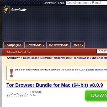
Registreren
|
Login:
Startpagina
Downloads
Top downloads
Meer
8/8/2026 1:24:16 AM
AfterDawn
>
Downloads
>
Netwerk
>
Webbrowsers
>
Tor Browser Bundle for Mac
Dit is een oude versie van deze software. Je kunt ook de
v9.5.4 (laatste stabiele ve
Tor Browser Bundle for Mac (64-bit) v8.0.9
Freeware
DOW
OSX