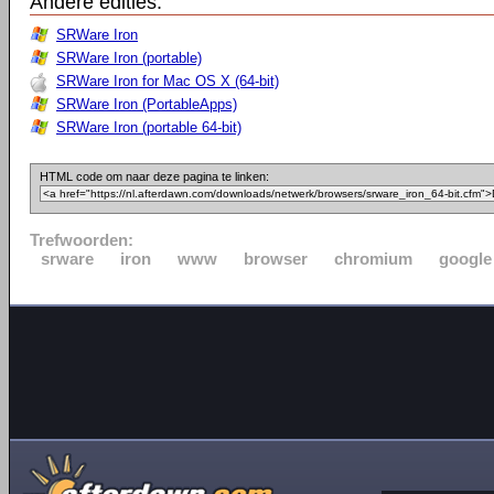
Andere edities:
SRWare Iron
SRWare Iron (portable)
SRWare Iron for Mac OS X (64-bit)
SRWare Iron (PortableApps)
SRWare Iron (portable 64-bit)
HTML code om naar deze pagina te linken:
Trefwoorden:
srware
iron
www
browser
chromium
google