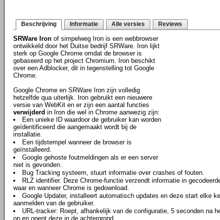
Beschrijving
Informatie
Alle versies
Reviews
SRWare Iron
of simpelweg Iron is een webbrowser
ontwikkeld door het Duitse bedrijf SRWare. Iron lijkt
sterk op Google Chrome omdat de browser is
gebaseerd op het project Chromium. Iron beschikt
over een Adblocker, dit in tegenstelling tot Google
Chrome.
Google Chrome en SRWare Iron zijn volledig
hetzelfde qua uiterlijk. Iron gebruikt een nieuwere
versie van WebKit en er zijn een aantal functies
verwijderd
in Iron die wel in Chrome aanwezig zijn:
Een unieke ID waardoor de gebruiker kan worden
geïdentificeerd die aangemaakt wordt bij de
installatie.
Een tijdstempel wanneer de browser is
geïnstalleerd.
Google gehoste foutmeldingen als er een server
niet is gevonden.
Bug Tracking systeem, stuurt informatie over crashes of fouten.
RLZ identifier. Deze Chrome-functie verzendt informatie in gecodeerd
waar en wanneer Chrome is gedownload.
Google Updater, installeert automatisch updates en deze start elke ke
aanmelden van de gebruiker.
URL-tracker: Roept, afhankelijk van de configuratie, 5 seconden na
op en opent deze in de achtergrond.