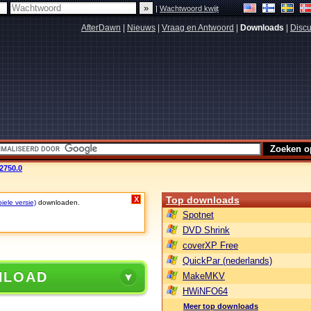
|
Wachtwoord kwijt
AfterDawn
|
Nieuws
|
Vraag en Antwoord
|
Downloads
|
Discu
.2750.0
Top downloads
X
iele versie)
downloaden.
Spotnet
DVD Shrink
coverXP Free
QuickPar (nederlands)
NLOAD
MakeMKV
HWiNFO64
Meer top downloads