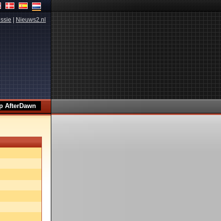
ssie
|
Nieuws2.nl