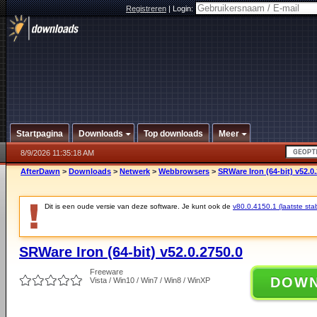
Registreren
|
Login:
Startpagina
Downloads
Top downloads
Meer
8/9/2026 11:35:18 AM
AfterDawn
>
Downloads
>
Netwerk
>
Webbrowsers
>
SRWare Iron (64-bit) v52.0
Dit is een oude versie van deze software. Je kunt ook de
v80.0.4150.1 (laatste stab
SRWare Iron (64-bit) v52.0.2750.0
Freeware
DOW
Vista / Win10 / Win7 / Win8 / WinXP