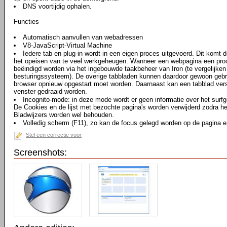
DNS voortijdig ophalen.
Functies
Automatisch aanvullen van webadressen
V8-JavaScript-Virtual Machine
Iedere tab en plug-in wordt in een eigen proces uitgevoerd. Dit komt d
het opeisen van te veel werkgeheugen. Wanneer een webpagina een proce
beëindigd worden via het ingebouwde taakbeheer van Iron (te vergelijke
besturingssysteem). De overige tabbladen kunnen daardoor gewoon gebru
browser opnieuw opgestart moet worden. Daarnaast kan een tabblad vers
venster gedraaid worden.
Incognito-mode: in deze mode wordt er geen informatie over het surf
De Cookies en de lijst met bezochte pagina's worden verwijderd zodra he
Bladwijzers worden wel behouden.
Volledig scherm (F11), zo kan de focus gelegd worden op de pagina en
Stel een correctie voor
Screenshots: