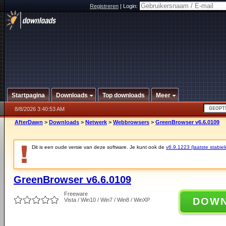
Registreren
|
Login:
Startpagina
Downloads
Top downloads
Meer
8/8/2026 3:40:53 AM
AfterDawn
>
Downloads
>
Netwerk
>
Webbrowsers
>
GreenBrowser v6.6.0109
Dit is een oude versie van deze software. Je kunt ook de
v6.9.1223 (laatste stabiel
GreenBrowser v6.6.0109
Freeware
DOW
Vista / Win10 / Win7 / Win8 / WinXP