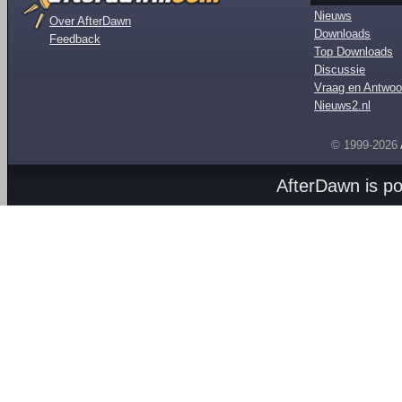
Nieuws
Over AfterDawn
Downloads
Feedback
Top Downloads
Discussie
Vraag en Antwoo
Nieuws2.nl
© 1999-2026
AfterDawn is p