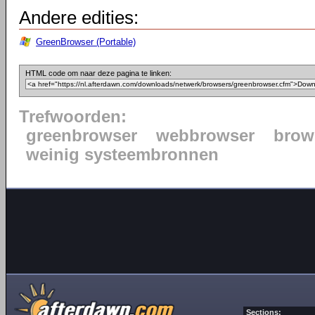
Andere edities:
GreenBrowser (Portable)
HTML code om naar deze pagina te linken:
Trefwoorden:
greenbrowser
webbrowser
brow
weinig systeembronnen
Sections: