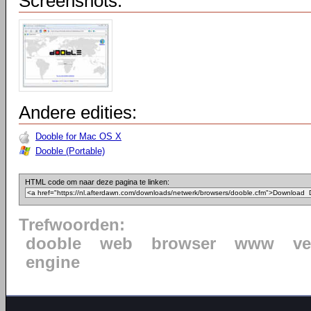
Screenshots:
Andere edities:
Dooble for Mac OS X
Dooble (Portable)
HTML code om naar deze pagina te linken:
Trefwoorden:
dooble
web
browser
www
ve
engine