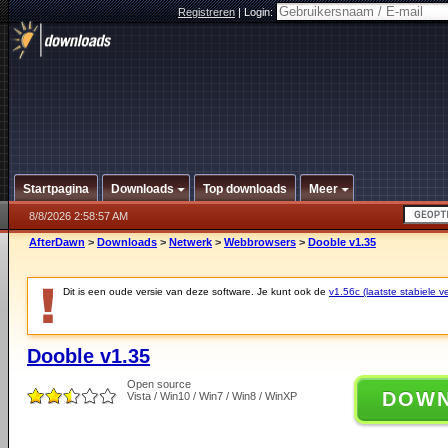
Registreren
|
Login:
Startpagina
Downloads
Top downloads
Meer
8/8/2026 2:58:57 AM
AfterDawn
>
Downloads
>
Netwerk
>
Webbrowsers
>
Dooble v1.35
Dit is een oude versie van deze software. Je kunt ook de
v1.56c (laatste stabiele ve
Dooble v1.35
Open source
DOW
Vista / Win10 / Win7 / Win8 / WinXP