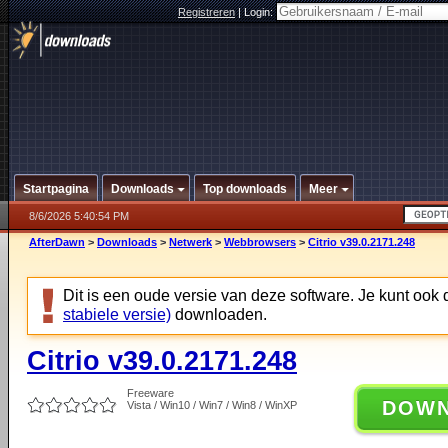
Registreren
|
Login:
Startpagina
Downloads
Top downloads
Meer
8/6/2026 5:40:54 PM
AfterDawn
>
Downloads
>
Netwerk
>
Webbrowsers
>
Citrio v39.0.2171.248
Dit is een oude versie van deze software. Je kunt ook
stabiele versie)
downloaden.
Citrio v39.0.2171.248
Freeware
DOW
Vista / Win10 / Win7 / Win8 / WinXP