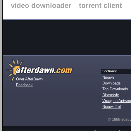
video downloader
torrent client
Sections:
Nieuws
Over AfterDawn
Downloads
Feedback
Top Downloads
Discussie
Vraag en Antwoo
Nieuws2.nl
© 1999-2026