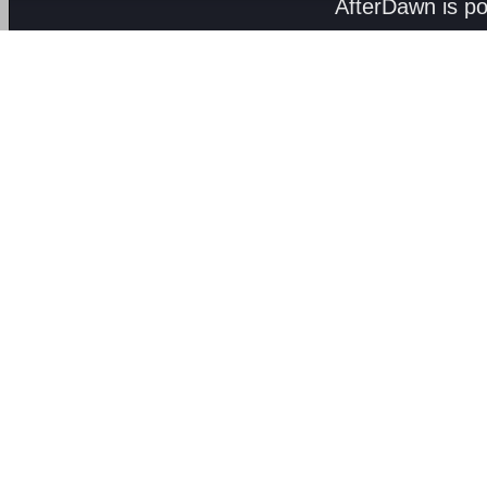
AfterDawn is p