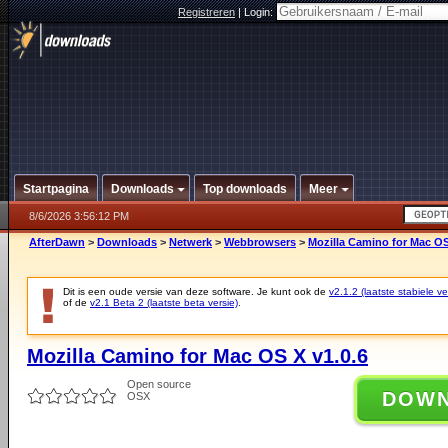
Registreren
|
Login:
Startpagina
Downloads
Top downloads
Meer
8/6/2026 3:56:12 PM
AfterDawn
>
Downloads
>
Netwerk
>
Webbrowsers
>
Mozilla Camino for Mac OS
Dit is een oude versie van deze software. Je kunt ook de
v2.1.2 (laatste stabiele ve
of de
v2.1 Beta 2 (laatste beta versie)
.
Mozilla Camino for Mac OS X v1.0.6
Open source
DOW
OSX