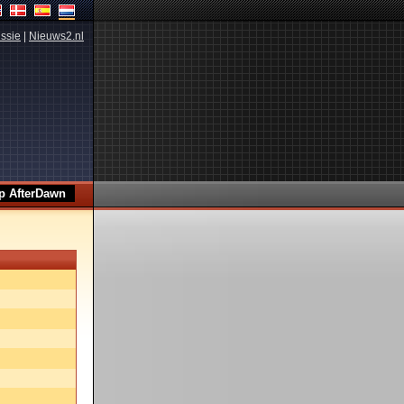
ssie
|
Nieuws2.nl