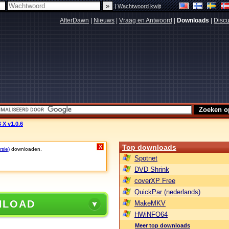
|
Wachtwoord kwijt
AfterDawn
|
Nieuws
|
Vraag en Antwoord
|
Downloads
|
Discu
 X v1.0.6
Top downloads
X
rsie)
downloaden.
Spotnet
DVD Shrink
coverXP Free
QuickPar (nederlands)
NLOAD
MakeMKV
HWiNFO64
Meer top downloads