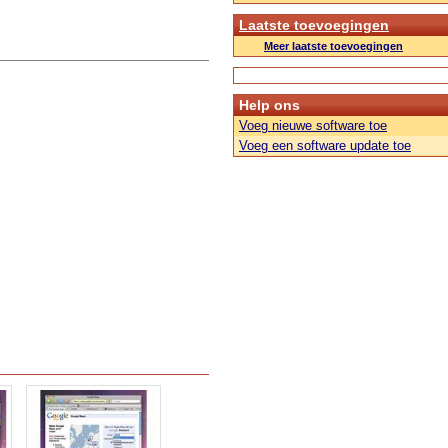
Laatste toevoegingen
Meer laatste toevoegingen
Help ons
Voeg nieuwe software toe
Voeg een software update toe