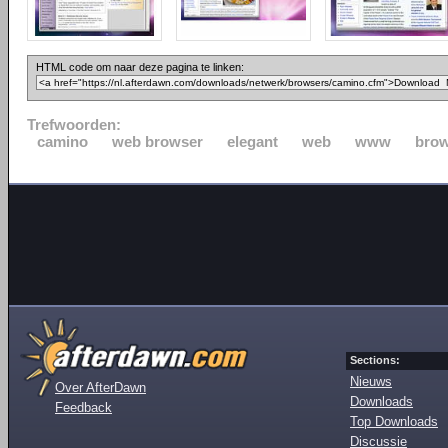
HTML code om naar deze pagina te linken:
Trefwoorden:
camino
web browser
elegant
web
www
bro
Sections:
Nieuws
Over AfterDawn
Downloads
Feedback
Top Downloads
Discussie