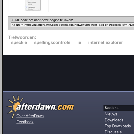
HTML code om naar deze pagina te linken:
Trefwoorden:
speckie
spellingscontrole
ie
internet explorer
Sections:
Nieuws
Over AfterDawn
Downloads
Feedback
Top Downloads
Discussie