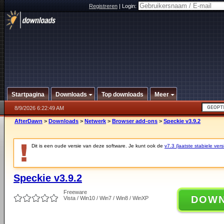
Registreren
|
Login:
Startpagina
Downloads
Top downloads
Meer
8/9/2026 6:22:49 AM
AfterDawn
>
Downloads
>
Netwerk
>
Browser add-ons
>
Speckie v3.9.2
Dit is een oude versie van deze software. Je kunt ook de
v7.3 (laatste stabiele vers
Speckie v3.9.2
Freeware
DOW
Vista / Win10 / Win7 / Win8 / WinXP