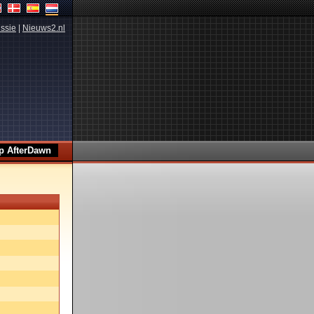
ssie
|
Nieuws2.nl