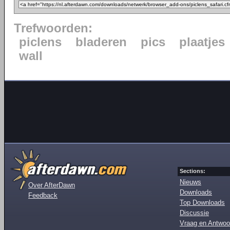
Trefwoorden:
piclens
bladeren
pics
plaatjes
wall
Sections:
Nieuws
Over AfterDawn
Downloads
Feedback
Top Downloads
Discussie
Vraag en Antwoo