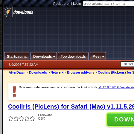
Registreren
|
Login:
Startpagina
Downloads
Top downloads
Meer
8/9/2026 7:57:22 AM
AfterDawn
>
Downloads
>
Netwerk
>
Browser add-ons
>
Cooliris (PicLens) for 
Dit is een oude versie van deze software. Je kunt ook de
v1.12.0.37019 (laatste sta
Cooliris (PicLens) for Safari (Mac) v1.11.5.2
Freeware
DOW
OSX