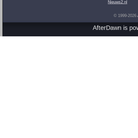
Nieuws2.nl
© 1999-2026
AfterDawn is p