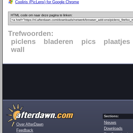
Cooliris (PicLens) for Google Chrome
HTML code om naar deze pagina te linken:
Trefwoorden:
piclens
bladeren
pics
plaatjes
wall
Sections:
Nieuws
Over AfterDawn
Downloads
Feedback