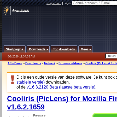
Registreren
|
Login:
Startpagina
Downloads
Top downloads
Meer
8/8/2026 11:34:33 AM
AfterDawn
>
Downloads
>
Netwerk
>
Browser add-ons
>
Cooliris (PicLens) for 
Dit is een oude versie van deze software. Je kunt ook
stabiele versie)
downloaden.
of de
v1.6.3.2120 Beta (laatste beta versie)
.
Cooliris (PicLens) for Mozilla Fi
v1.6.2.1659
Freeware