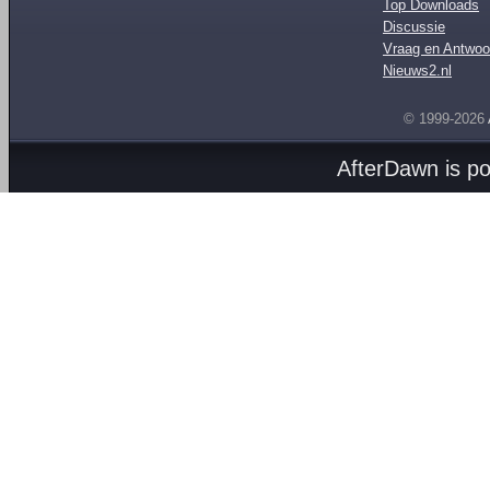
Top Downloads
Discussie
Vraag en Antwoo
Nieuws2.nl
© 1999-2026
AfterDawn is p