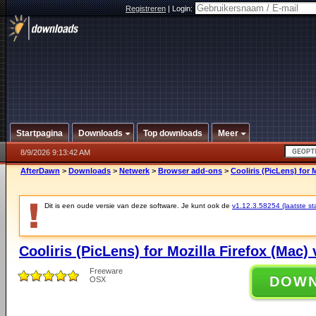
Registreren
|
Login:
Startpagina
Downloads
Top downloads
Meer
8/9/2026 9:13:42 AM
AfterDawn
>
Downloads
>
Netwerk
>
Browser add-ons
>
Cooliris (PicLens) for 
Dit is een oude versie van deze software. Je kunt ook de
v1.12.3.58254 (laatste sta
Cooliris (PicLens) for Mozilla Firefox (Mac) 
Freeware
DOW
OSX