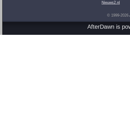
Nieuws2.nl
© 1999-2026
AfterDawn is p