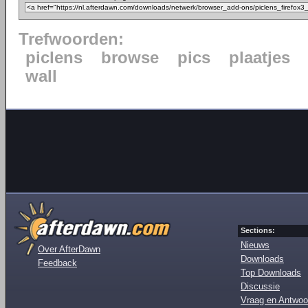
Trefwoorden:
piclens
browse
pics
plaatjes
wall
Sections:
Nieuws
Over AfterDawn
Downloads
Feedback
Top Downloads
Discussie
Vraag en Antwoo