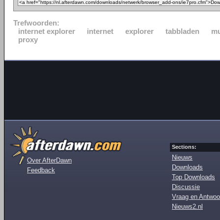
Trefwoorden:
internet explorer
internet
explorer
tabbladen
mu
proxy
Sections:
Nieuws
Over AfterDawn
Downloads
Feedback
Top Downloads
Discussie
Vraag en Antwoo
Nieuws2.nl