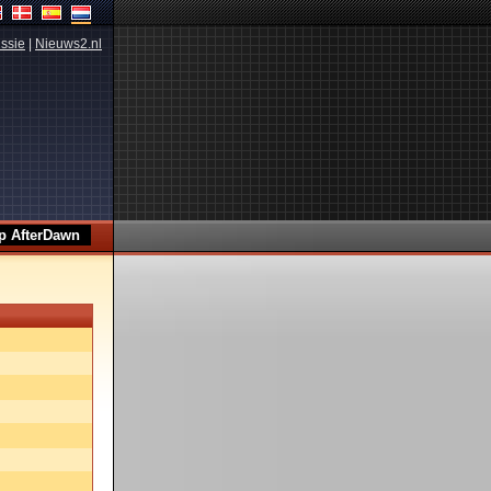
ssie
|
Nieuws2.nl