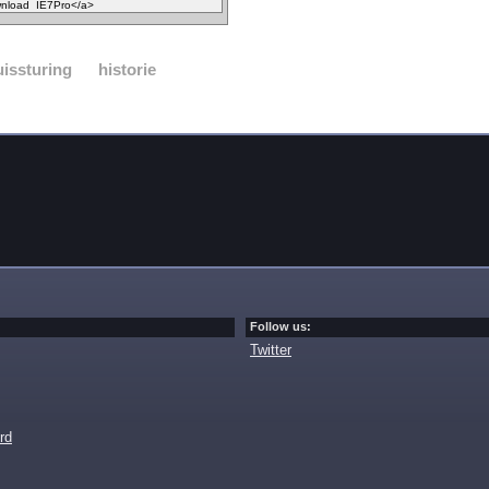
issturing
historie
Follow us:
Twitter
rd