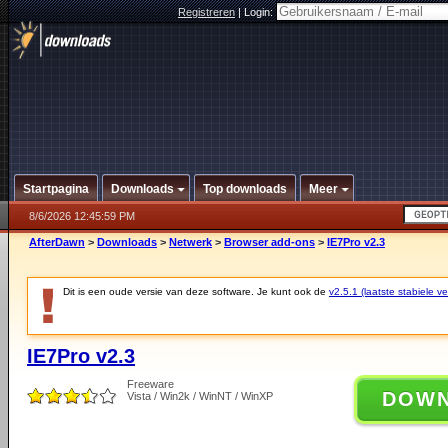
Registreren
|
Login:
Startpagina
Downloads
Top downloads
Meer
8/6/2026 12:45:59 PM
AfterDawn
>
Downloads
>
Netwerk
>
Browser add-ons
>
IE7Pro v2.3
Dit is een oude versie van deze software. Je kunt ook de
v2.5.1 (laatste stabiele ve
IE7Pro v2.3
Freeware
DOW
Vista / Win2k / WinNT / WinXP