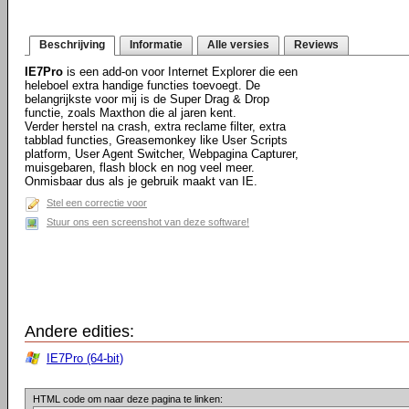
Beschrijving
Informatie
Alle versies
Reviews
IE7Pro
is een add-on voor Internet Explorer die een
heleboel extra handige functies toevoegt. De
belangrijkste voor mij is de Super Drag & Drop
functie, zoals Maxthon die al jaren kent.
Verder herstel na crash, extra reclame filter, extra
tabblad functies, Greasemonkey like User Scripts
platform, User Agent Switcher, Webpagina Capturer,
muisgebaren, flash block en nog veel meer.
Onmisbaar dus als je gebruik maakt van IE.
Stel een correctie voor
Stuur ons een screenshot van deze software!
Andere edities:
IE7Pro (64-bit)
HTML code om naar deze pagina te linken: