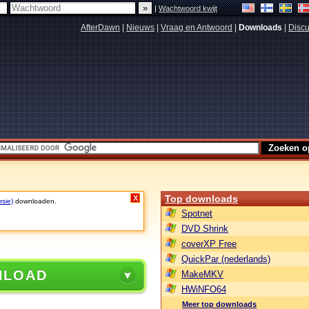
|
Wachtwoord kwijt
AfterDawn
|
Nieuws
|
Vraag en Antwoord
|
Downloads
|
Discu
Top downloads
X
rsie)
downloaden.
Spotnet
DVD Shrink
coverXP Free
QuickPar (nederlands)
NLOAD
MakeMKV
HWiNFO64
Meer top downloads