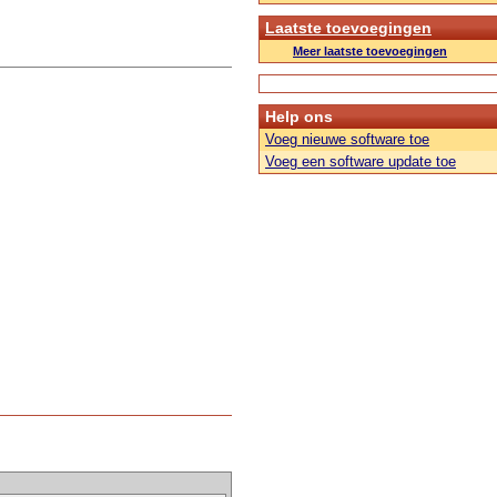
Laatste toevoegingen
Meer laatste toevoegingen
Help ons
Voeg nieuwe software toe
Voeg een software update toe