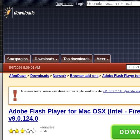
Registreren
|
Login:
Startpagina
Downloads
Top downloads
Meer
8/8/2026 8:09:01 AM
AfterDawn
>
Downloads
>
Netwerk
>
Browser add-ons
>
Adobe Flash Player for 
Dit is een oude versie van deze software. Je kunt ook de
v11.5.502.110 (laatste sta
Adobe Flash Player for Mac OSX (Intel - Fire
v9.0.124.0
Freeware
DOW
OSX