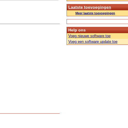
Laatste toevoegingen
Meer laatste toevoegingen
Help ons
Voeg nieuwe software toe
Voeg een software update toe