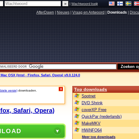
|
Wachtwoord kwijt
AfterDawn
|
Nieuws
|
Vraag en Antwoord
|
Downloads
|
Discu
Mac OSX (Intel - Firefox, Safari, Opera) v9.0.124.0
Top downloads
X
biele versie)
downloaden.
Spotnet
DVD Shrink
fox, Safari, Opera)
coverXP Free
QuickPar (nederlands)
MakeMKV
NLOAD
HWiNFO64
Meer top downloads