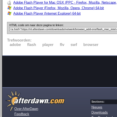
Adobe Flash Player for Mac OSX (PPC - Firefox, Mozilla, Netscape,
Adobe Flash Player (Firefox, Mozilla, Opera, Chrome) 64-bit
Adobe Flash Player (Internet Explorer) 64-bit
HTML code om naar deze pagina te linken:
Trefwoorden:
adobe
flash
player
flv
swf
browser
Sections:
Nieuws
Over AfterDawn
Downloads
Feedback