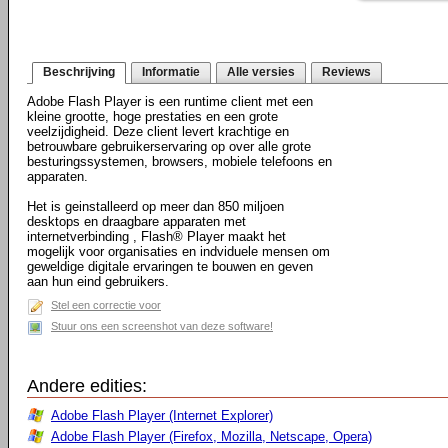
Beschrijving
Informatie
Alle versies
Reviews
Adobe Flash Player is een runtime client met een
kleine grootte, hoge prestaties en een grote
veelzijdigheid. Deze client levert krachtige en
betrouwbare gebruikerservaring op over alle grote
besturingssystemen, browsers, mobiele telefoons en
apparaten.
Het is geinstalleerd op meer dan 850 miljoen
desktops en draagbare apparaten met
internetverbinding , Flash® Player maakt het
mogelijk voor organisaties en indviduele mensen om
geweldige digitale ervaringen te bouwen en geven
aan hun eind gebruikers.
Stel een correctie voor
Stuur ons een screenshot van deze software!
Andere edities:
Adobe Flash Player (Internet Explorer)
Adobe Flash Player (Firefox, Mozilla, Netscape, Opera)