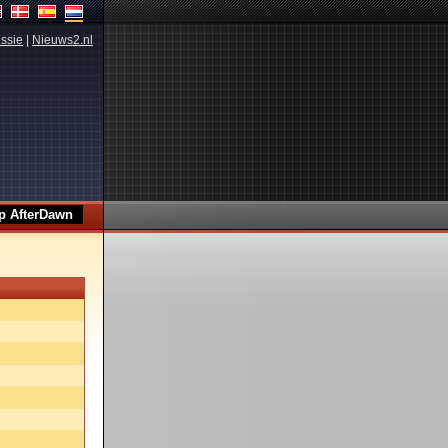
ssie
|
Nieuws2.nl