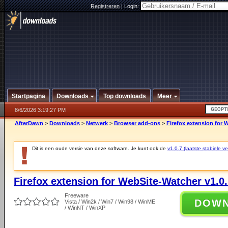
Registreren
|
Login:
Startpagina
Downloads
Top downloads
Meer
8/6/2026 3:19:27 PM
AfterDawn
>
Downloads
>
Netwerk
>
Browser add-ons
>
Firefox extension for 
Dit is een oude versie van deze software. Je kunt ook de
v1.0.7 (laatste stabiele ve
Firefox extension for WebSite-Watcher v1.0
Freeware
DOW
Vista / Win2k / Win7 / Win98 / WinME
/ WinNT / WinXP