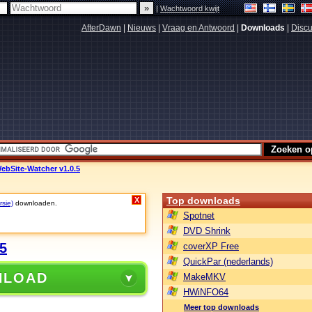
|
Wachtwoord kwijt
AfterDawn
|
Nieuws
|
Vraag en Antwoord
|
Downloads
|
Discu
WebSite-Watcher v1.0.5
Top downloads
X
rsie)
downloaden.
Spotnet
DVD Shrink
.5
coverXP Free
QuickPar (nederlands)
NLOAD
MakeMKV
HWiNFO64
Meer top downloads