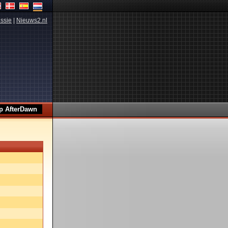
ssie
|
Nieuws2.nl