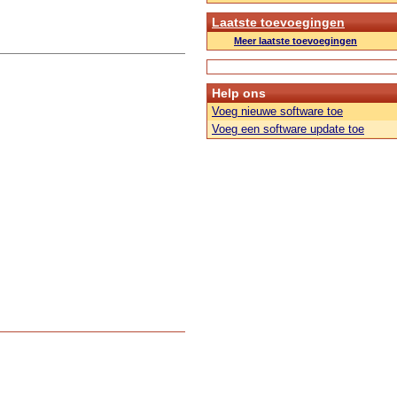
Laatste toevoegingen
Meer laatste toevoegingen
Help ons
Voeg nieuwe software toe
Voeg een software update toe