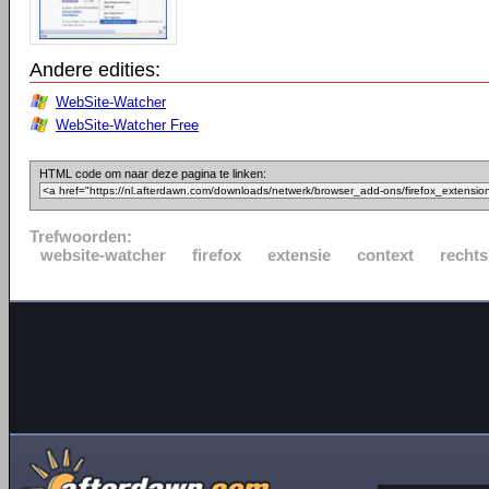
Andere edities:
WebSite-Watcher
WebSite-Watcher Free
HTML code om naar deze pagina te linken:
Trefwoorden:
website-watcher
firefox
extensie
context
rechts