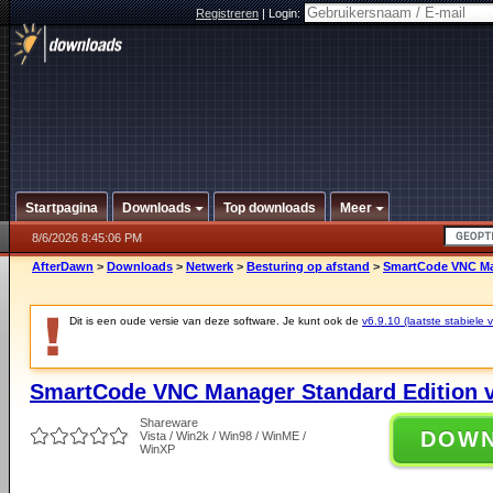
Registreren
|
Login:
Startpagina
Downloads
Top downloads
Meer
8/6/2026 8:45:06 PM
AfterDawn
>
Downloads
>
Netwerk
>
Besturing op afstand
>
SmartCode VNC Man
Dit is een oude versie van deze software. Je kunt ook de
v6.9.10 (laatste stabiele v
SmartCode VNC Manager Standard Edition v
Shareware
DOW
Vista / Win2k / Win98 / WinME /
WinXP