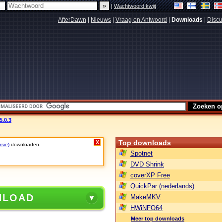
|
Wachtwoord kwijt
AfterDawn
|
Nieuws
|
Vraag en Antwoord
|
Downloads
|
Discu
5.0.3
Top downloads
X
rsie)
downloaden.
Spotnet
DVD Shrink
coverXP Free
QuickPar (nederlands)
NLOAD
MakeMKV
HWiNFO64
Meer top downloads