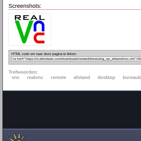
Screenshots:
HTML code om naar deze pagina te linken:
Trefwoorden:
vnc
realvnc
remote
afstand
desktop
bureaub