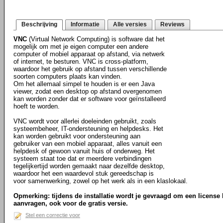
Beschrijving
Informatie
Alle versies
Reviews
VNC
(Virtual Network Computing) is software dat het
mogelijk om met je eigen computer een andere
computer of mobiel apparaat op afstand, via netwerk
of internet, te besturen. VNC is cross-platform,
waardoor het gebruik op afstand tussen verschillende
soorten computers plaats kan vinden.
Om het allemaal simpel te houden is er een Java
viewer, zodat een desktop op afstand overgenomen
kan worden zonder dat er software voor geïnstalleerd
hoeft te worden.
VNC wordt voor allerlei doeleinden gebruikt, zoals
systeembeheer, IT-ondersteuning en helpdesks. Het
kan worden gebruikt voor ondersteuning aan
gebruiker van een mobiel apparaat, alles vanuit een
helpdesk of gewoon vanuit huis of onderweg. Het
systeem staat toe dat er meerdere verbindingen
tegelijkertijd worden gemaakt naar dezelfde desktop,
waardoor het een waardevol stuk gereedschap is
voor samenwerking, zowel op het werk als in een klaslokaal.
Opmerking: tijdens de installatie wordt je gevraagd om een license 
aanvragen, ook voor de gratis versie.
Stel een correctie voor