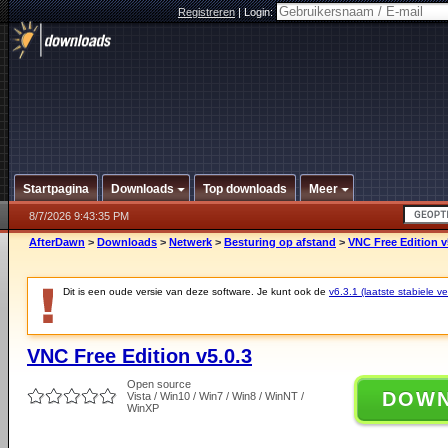
Registreren
|
Login:
Startpagina
Downloads
Top downloads
Meer
8/7/2026 9:43:35 PM
AfterDawn
>
Downloads
>
Netwerk
>
Besturing op afstand
>
VNC Free Edition v
Dit is een oude versie van deze software. Je kunt ook de
v6.3.1 (laatste stabiele ve
VNC Free Edition v5.0.3
Open source
DOW
Vista / Win10 / Win7 / Win8 / WinNT /
WinXP