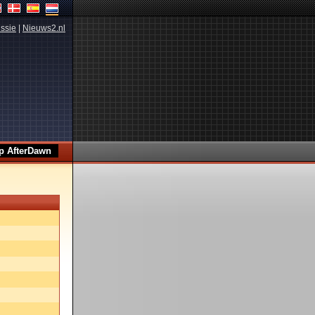
ssie
|
Nieuws2.nl