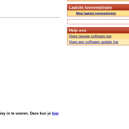
Laatste toevoegingen
Meer laatste toevoegingen
Help ons
Voeg nieuwe software toe
Voeg een software update toe
key in te voeren. Deze kun je
hier