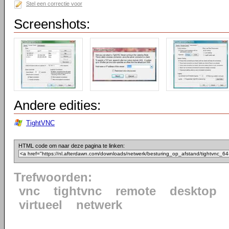
Stel een correctie voor
Screenshots:
Andere edities:
TightVNC
HTML code om naar deze pagina te linken:
Trefwoorden:
vnc
tightvnc
remote
desktop
virtueel
netwerk