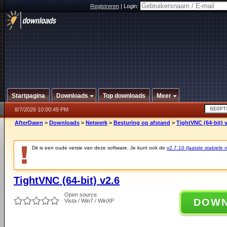
Registreren
|
Login:
Startpagina
Downloads
Top downloads
Meer
8/7/2026 10:00:49 PM
AfterDawn
>
Downloads
>
Netwerk
>
Besturing op afstand
>
TightVNC (64-bit) 
Dit is een oude versie van deze software. Je kunt ook de
v2.7.10 (laatste stabiele v
TightVNC (64-bit) v2.6
Open source
DOW
Vista / Win7 / WinXP