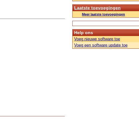
Laatste toevoegingen
Meer laatste toevoegingen
Help ons
Voeg nieuwe software toe
Voeg een software update toe