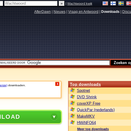
|
Wachtwoord kwijt
AfterDawn
|
Nieuws
|
Vraag en Antwoord
|
Downloads
|
Discu
Top downloads
X
ersie)
downloaden.
Spotnet
DVD Shrink
coverXP Free
QuickPar (nederlands)
NLOAD
MakeMKV
HWiNFO64
Meer top downloads