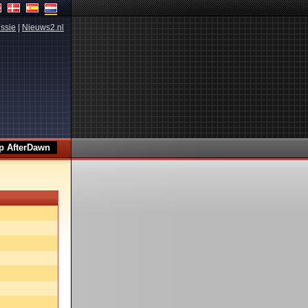
ssie
|
Nieuws2.nl