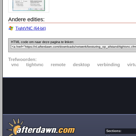
Andere edities:
TightVNC (64-bit)
HTML code om naar deze pagina te linken:
Trefwoorden:
vnc
tightvnc
remote
desktop
verbinding
virt
Sections: