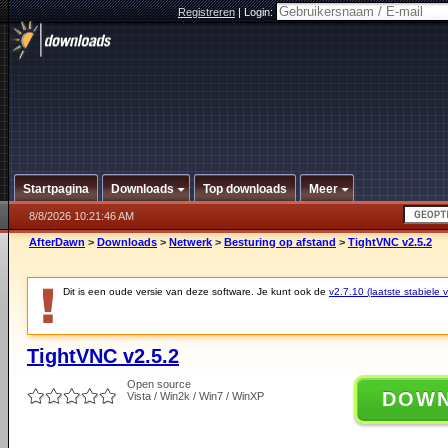
Registreren
|
Login:
Startpagina
Downloads
Top downloads
Meer
8/8/2026 10:21:46 AM
AfterDawn
>
Downloads
>
Netwerk
>
Besturing op afstand
>
TightVNC v2.5.2
Dit is een oude versie van deze software. Je kunt ook de
v2.7.10 (laatste stabiele v
TightVNC v2.5.2
Open source
DOW
Vista / Win2k / Win7 / WinXP