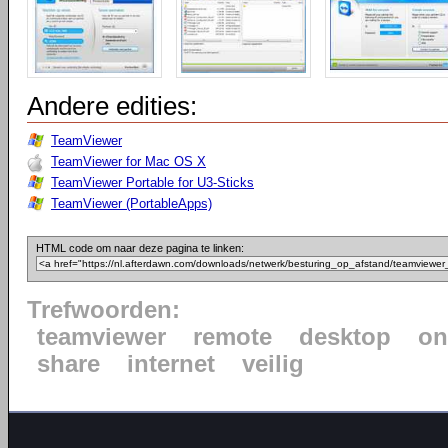
Andere edities:
TeamViewer
TeamViewer for Mac OS X
TeamViewer Portable for U3-Sticks
TeamViewer (PortableApps)
HTML code om naar deze pagina te linken:
Trefwoorden:
teamviewer
remote
desktop
on
share
internet
veilig