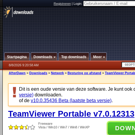
Registreren
|
Login:
Startpagina
Downloads
Top downloads
Meer
8/8/2026 9:20:58 AM
AfterDawn
>
Downloads
>
Netwerk
>
Besturing op afstand
>
TeamViewer Portab
Dit is een oude versie van deze software. Je kunt ook
versie)
downloaden.
of de
v10.0.35436 Beta (laatste beta versie)
.
TeamViewer Portable v7.0.12313
Freeware
DOW
Vista / Win10 / Win7 / Win8 / WinXP