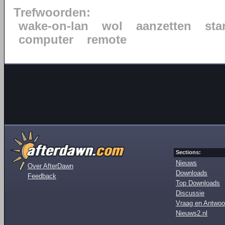
Trefwoorden:
wake-on-lan
wol
aanzetten
sta
computer
remote
Sections:
Nieuws
Over AfterDawn
Downloads
Feedback
Top Downloads
Discussie
Vraag en Antwoo
Nieuws2.nl