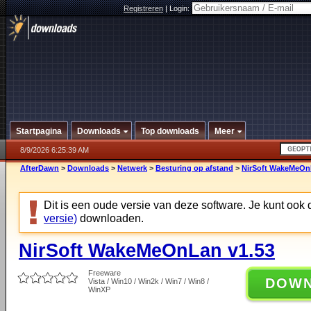
Registreren
|
Login:
Startpagina
Downloads
Top downloads
Meer
8/9/2026 6:25:39 AM
AfterDawn
>
Downloads
>
Netwerk
>
Besturing op afstand
>
NirSoft WakeMeOn
Dit is een oude versie van deze software. Je kunt ook
versie)
downloaden.
NirSoft WakeMeOnLan v1.53
Freeware
DOW
Vista / Win10 / Win2k / Win7 / Win8 /
WinXP