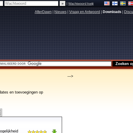
|
Wachtwoord kwijt
AfterDawn
|
Nieuws
|
Vraag en Antwoord
|
Downloads
|
Discu
--->
dates en toevoegingen op
ogelijkheid