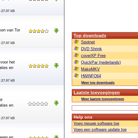
:
27.97 kB
ken van Tor
Top downloads
Spotnet
:
27.97 kB
DVD Shrink
coverXP Free
 voor het
QuickPar (nederlands)
aties en
MakeMKV
HWiNFO64
:
27.97 kB
Meer top downloads
Laatste toevoegingen
Meer laatste toevoegingen
et
aties en
Help ons
:
27.97 kB
Voeg nieuwe software toe
Voeg een software update toe
leren en