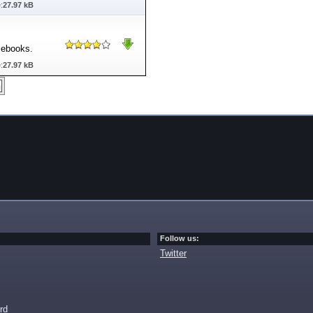
:
27.97 kB
n ebooks.
:
27.97 kB
Follow us:
Twitter
rd