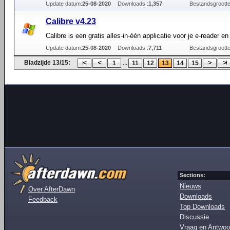
Update datum:
25-08-2020
Downloads :
1,357
Bestandsgrootte
Calibre v4.23
Calibre is een gratis alles-in-één applicatie voor je e-reader e
Update datum:
25-08-2020
Downloads :
7,711
Bestandsgrootte
Bladzijde 13/15:
...
1
11
12
13
14
15
Sections:
Nieuws
Over AfterDawn
Downloads
Feedback
Top Downloads
Discussie
Vraag en Antwoo