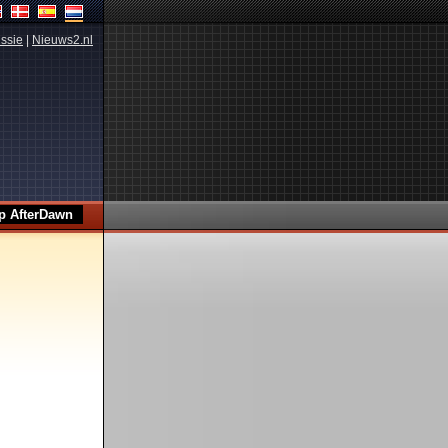
ssie
|
Nieuws2.nl