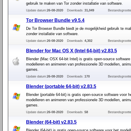
gebruik te maken van Tor zonder installatie van software.
Update datum:
26-08-2020
Downloads :
31,049
Bestandsgrootte
Tor Browser Bundle v9.5.4
De Tor Browser Bundle biedt je de mogelijkheid gebruik te ma
zonder installatie van software.
Update datum:
26-08-2020
Downloads :
4,302
Bestandsgrootte
Blender for Mac OS X (Intel 64-bit) v2.83.5
Blender (Mac OSX 64-bit Intel) is gratis open-source software
modelleren en animeren van professionele 3D modellen, anim
games.
Update datum:
26-08-2020
Downloads :
170
Bestandsgrootte
Blender (portable 64-bit) v2.83.5
Blender (portable 64-bit) is gratis open-source software voor h
modelleren en animeren van professionele 3D modellen, anim
games.
Update datum:
26-08-2020
Downloads :
58
Bestandsgrootte
Blender (64-bit) v2.83.5
Blender (64-bit) is gratis open-source software voor het model