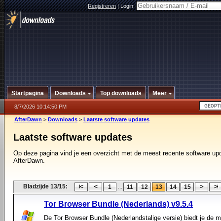
Registreren
|
Login:
Startpagina
Downloads
Top downloads
Meer
8/7/2026 10:14:50 PM
AfterDawn
>
Downloads
>
Laatste software updates
Laatste software updates
Op deze pagina vind je een overzicht met de meest recente software up
AfterDawn.
Bladzijde 13/15:
...
1
11
12
13
14
15
Tor Browser Bundle (Nederlands) v9.5.4
De Tor Browser Bundle (Nederlandstalige versie) biedt je de m