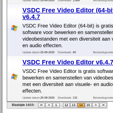
Update datum:
25-08-2020
Downloads :
1,489
Bestandsgrootte
VSDC Free Video Editor (64-bi
v6.4.7
VSDC Free Video Editor (64-bit) is grati
software voor bewerken en samenstelle
videobestanden met een diversiteit aan 
en audio effecten.
Update datum:
25-08-2020
Downloads :
60
Bestandsgrootte
VSDC Free Video Editor v6.4.
VSDC Free Video Editor is gratis softwa
bewerken en samenstellen van videobe
met een diversiteit aan visuele- en audio
effecten.
Update datum:
25-08-2020
Downloads :
131
Bestandsgrootte
Bladzijde 14/15:
...
1
12
13
14
15