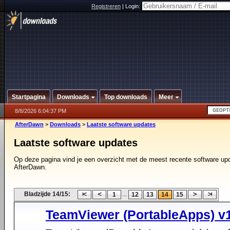
Registreren
|
Login:
Startpagina
Downloads
Top downloads
Meer
8/8/2026 6:04:37 PM
AfterDawn
>
Downloads
>
Laatste software updates
Laatste software updates
Op deze pagina vind je een overzicht met de meest recente software up
AfterDawn.
Bladzijde 14/15:
...
1
12
13
14
15
TeamViewer (PortableApps) v1