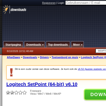
Registreren
|
Login:
Startpagina
Downloads
Top downloads
Meer
8/10/2026 10:51:48 AM
AfterDawn
>
Downloads
>
Drivers
>
Toetsenbord en muis
>
Logitech SetPoint (6
Dit is een oude versie van deze software. Je kunt ook de
v6.52 (laatste stabiele ver
Logitech SetPoint (64-bit) v6.10
Freeware
DOW
Vista / Win7 / Win8 / WinXP