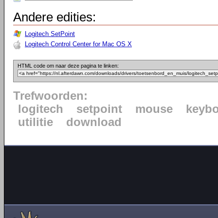
Andere edities:
Logitech SetPoint
Logitech Control Center for Mac OS X
HTML code om naar deze pagina te linken:
Trefwoorden:
logitech
setpoint
mouse
keyb
utilitie
download