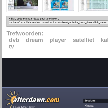
HTML code om naar deze pagina te linken:
Trefwoorden:
dvb
dream
player
satelliet
ka
tv
Sections:
Nieuws
Over AfterDawn