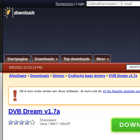
Registreren
|
Login:
Startpagina
Downloads
Top downloads
Meer
8/8/2026 10:53:14 PM
AfterDawn
>
Downloads
>
Drivers
>
Grafische kaart drivers
>
DVB Dream v1.7a
Dit is een oude versie van deze software. Je kunt ook de
v2.6a (laatste stabiele ver
DVB Dream v1.7a
Shareware
DOW
Vista / Win7 / WinXP