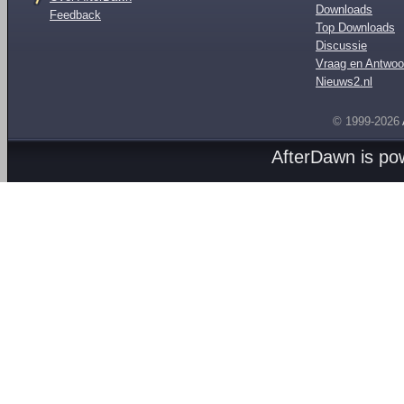
Downloads
Feedback
Top Downloads
Discussie
Vraag en Antwoo
Nieuws2.nl
© 1999-2026
AfterDawn is p