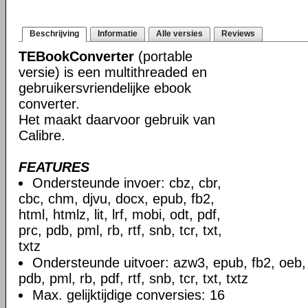
Beschrijving
Informatie
Alle versies
Reviews
TEBookConverter
(portable
versie) is een multithreaded en
gebruikersvriendelijke ebook
converter.
Het maakt daarvoor gebruik van
Calibre.
FEATURES
Ondersteunde invoer: cbz, cbr,
cbc, chm, djvu, docx, epub, fb2,
html, htmlz, lit, lrf, mobi, odt, pdf,
prc, pdb, pml, rb, rtf, snb, tcr, txt,
txtz
Ondersteunde uitvoer: azw3, epub, fb2, oeb, li
pdb, pml, rb, pdf, rtf, snb, tcr, txt, txtz
Max. gelijktijdige conversies: 16