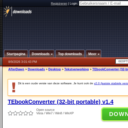
Registreren
|
Login:
Startpagina
Downloads
Top downloads
Meer
8/9/2026 3:01:43 PM
AfterDawn
>
Downloads
>
Desktop
>
Tekstverwerking
>
TEbookConverter (32-bit
Dit is een oude versie van deze software. Je kunt ook de
v2.0 (laatste stabiele vers
TEbookConverter (32-bit portable) v1.4
Open source
DOW
Vista / Win7 / Win8 / WinXP