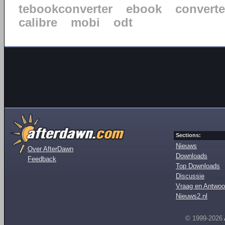
tebookconverter
ebook
converte
calibre
mobi
odt
Sections:
Nieuws
Over AfterDawn
Downloads
Feedback
Top Downloads
Discussie
Vraag en Antwoo
Nieuws2.nl
© 1999-2026