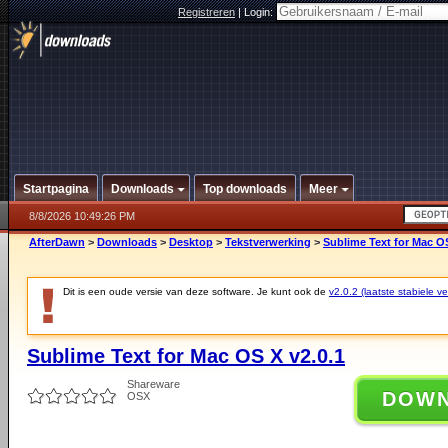
Registreren
|
Login:
Startpagina
Downloads
Top downloads
Meer
8/8/2026 10:49:26 PM
AfterDawn
>
Downloads
>
Desktop
>
Tekstverwerking
>
Sublime Text for Mac OS
Dit is een oude versie van deze software. Je kunt ook de
v2.0.2 (laatste stabiele ve
Sublime Text for Mac OS X v2.0.1
Shareware
DOW
OSX