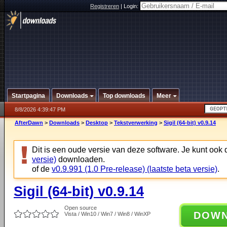
Registreren
|
Login:
Startpagina
Downloads
Top downloads
Meer
8/8/2026 4:39:47 PM
AfterDawn
>
Downloads
>
Desktop
>
Tekstverwerking
>
Sigil (64-bit) v0.9.14
Dit is een oude versie van deze software. Je kunt ook
versie)
downloaden.
of de
v0.9.991 (1.0 Pre-release) (laatste beta versie)
.
Sigil (64-bit) v0.9.14
Open source
DOW
Vista / Win10 / Win7 / Win8 / WinXP