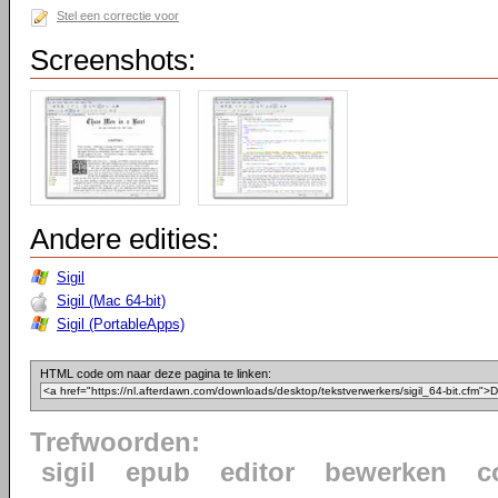
Stel een correctie voor
Screenshots:
Andere edities:
Sigil
Sigil (Mac 64-bit)
Sigil (PortableApps)
HTML code om naar deze pagina te linken:
Trefwoorden:
sigil
epub
editor
bewerken
c