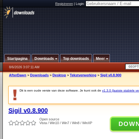
Registreren
|
Login:
Startpagina
Downloads
Top downloads
Meer
8/6/2026 3:07:11 AM
AfterDawn
>
Downloads
>
Desktop
>
Tekstverwerking
>
Sigil v0.8.900
Dit is een oude versie van deze software. Je kunt ook de
v1.3.0 (laatste stabiele ve
Sigil v0.8.900
Open source
DOW
Vista / Win10 / Win7 / Win8 / WinXP