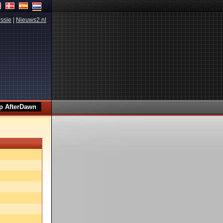
ssie
|
Nieuws2.nl