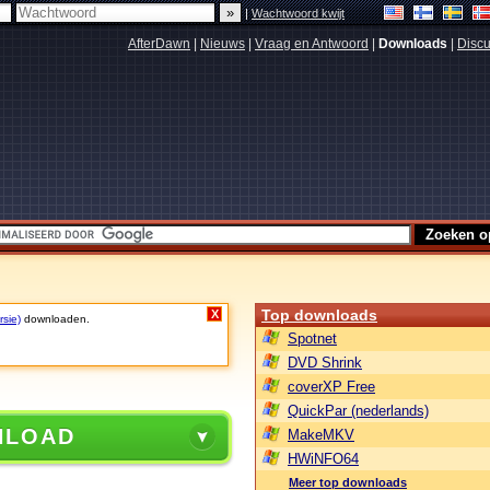
|
Wachtwoord kwijt
AfterDawn
|
Nieuws
|
Vraag en Antwoord
|
Downloads
|
Discu
Top downloads
X
rsie)
downloaden.
Spotnet
DVD Shrink
coverXP Free
QuickPar (nederlands)
NLOAD
MakeMKV
HWiNFO64
Meer top downloads