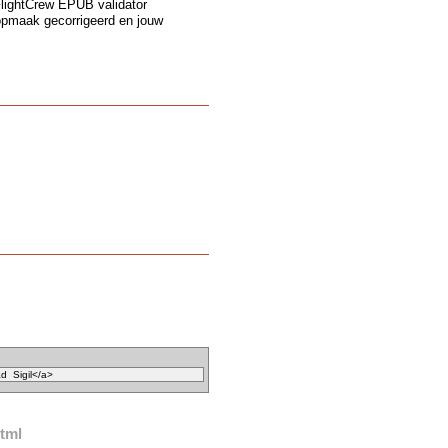
lightCrew EPUB validator
opmaak gecorrigeerd en jouw
tml