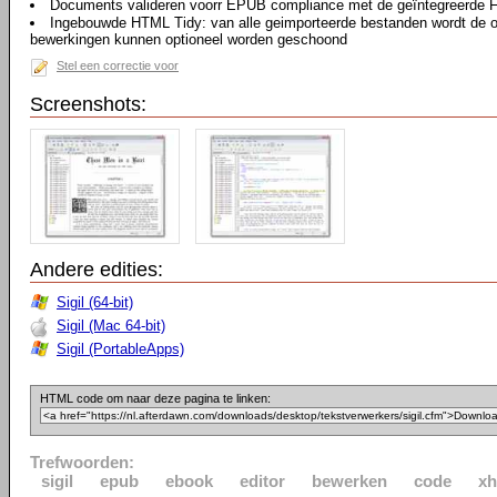
Documents valideren voorr EPUB compliance met de geïntegreerde F
Ingebouwde HTML Tidy: van alle geimporteerde bestanden wordt de 
bewerkingen kunnen optioneel worden geschoond
Stel een correctie voor
Screenshots:
Andere edities:
Sigil (64-bit)
Sigil (Mac 64-bit)
Sigil (PortableApps)
HTML code om naar deze pagina te linken:
Trefwoorden:
sigil
epub
ebook
editor
bewerken
code
xh