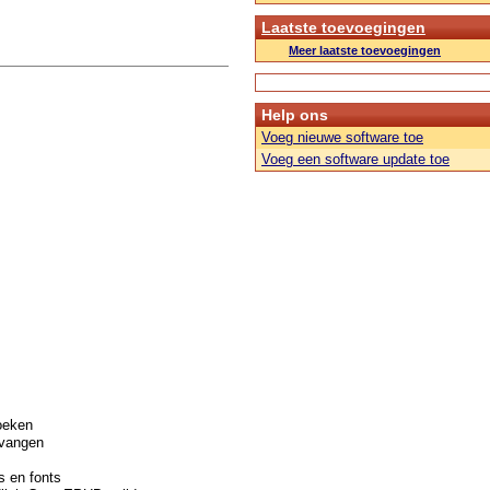
Laatste toevoegingen
Meer laatste toevoegingen
Help ons
Voeg nieuwe software toe
Voeg een software update toe
oeken
rvangen
s en fonts