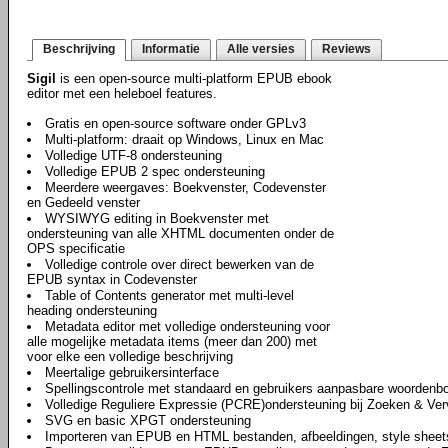
Beschrijving
Informatie
Alle versies
Reviews
Sigil
is een open-source multi-platform EPUB ebook
editor met een heleboel features.
Gratis en open-source software onder GPLv3
Multi-platform: draait op Windows, Linux en Mac
Volledige UTF-8 ondersteuning
Volledige EPUB 2 spec ondersteuning
Meerdere weergaves: Boekvenster, Codevenster
en Gedeeld venster
WYSIWYG editing in Boekvenster met
ondersteuning van alle XHTML documenten onder de
OPS specificatie
Volledige controle over direct bewerken van de
EPUB syntax in Codevenster
Table of Contents generator met multi-level
heading ondersteuning
Metadata editor met volledige ondersteuning voor
alle mogelijke metadata items (meer dan 200) met
voor elke een volledige beschrijving
Meertalige gebruikersinterface
Spellingscontrole met standaard en gebruikers aanpasbare woordenb
Volledige Reguliere Expressie (PCRE)ondersteuning bij Zoeken & Ve
SVG en basic XPGT ondersteuning
Importeren van EPUB en HTML bestanden, afbeeldingen, style sheet