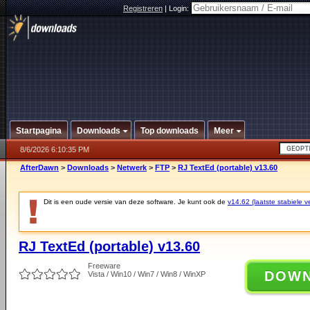
Registreren
|
Login:
Startpagina
Downloads
Top downloads
Meer
8/6/2026 6:10:35 PM
AfterDawn
>
Downloads
>
Netwerk
>
FTP
>
RJ TextEd (portable) v13.60
Dit is een oude versie van deze software. Je kunt ook de
v14.62 (laatste stabiele ve
RJ TextEd (portable) v13.60
Freeware
DOW
Vista / Win10 / Win7 / Win8 / WinXP