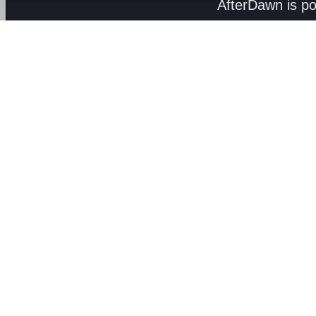
AfterDawn is p