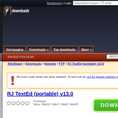
Registreren
|
Login:
Startpagina
Downloads
Top downloads
Meer
8/9/2026 9:54:29 AM
AfterDawn
>
Downloads
>
Netwerk
>
FTP
>
RJ TextEd (portable) v13.0
Dit is een oude versie van deze software. Je kunt ook de
v14.62 (laatste stabiele ve
RJ TextEd (portable) v13.0
Freeware
DOW
Vista / Win10 / Win7 / Win8 / WinXP