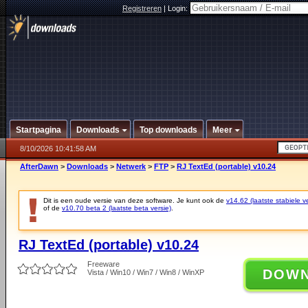
Registreren
|
Login:
Startpagina
Downloads
Top downloads
Meer
8/10/2026 10:41:58 AM
AfterDawn
>
Downloads
>
Netwerk
>
FTP
>
RJ TextEd (portable) v10.24
Dit is een oude versie van deze software. Je kunt ook de
v14.62 (laatste stabiele ve
of de
v10.70 beta 2 (laatste beta versie)
.
RJ TextEd (portable) v10.24
Freeware
DOW
Vista / Win10 / Win7 / Win8 / WinXP