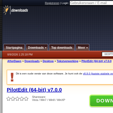
Registreren
|
Login:
Startpagina
Downloads
Top downloads
Meer
8/9/2026 1:25:18 PM
AfterDawn
>
Downloads
>
Desktop
>
Tekstverwerking
>
PilotEdit (64-bit) v7.0.0
Dit is een oude versie van deze software. Je kunt ook de
v8.8.0 (laatste stabiele ve
PilotEdit (64-bit) v7.0.0
Shareware
DOW
Vista / Win7 / Win8 / WinXP