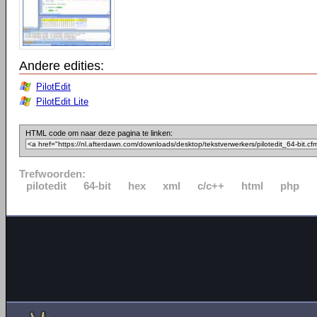
Andere edities:
PilotEdit
PilotEdit Lite
HTML code om naar deze pagina te linken:
Trefwoorden:
pilotedit
64-bit
hex
xml
c/c++
html
php