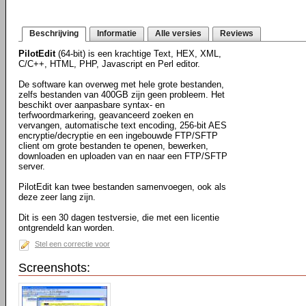
Beschrijving
Informatie
Alle versies
Reviews
PilotEdit
(64-bit) is een krachtige Text, HEX, XML,
C/C++, HTML, PHP, Javascript en Perl editor.
De software kan overweg met hele grote bestanden,
zelfs bestanden van 400GB zijn geen probleem. Het
beschikt over aanpasbare syntax- en
terfwoordmarkering, geavanceerd zoeken en
vervangen, automatische text encoding, 256-bit AES
encryptie/decryptie en een ingebouwde FTP/SFTP
client om grote bestanden te openen, bewerken,
downloaden en uploaden van en naar een FTP/SFTP
server.
PilotEdit kan twee bestanden samenvoegen, ook als
deze zeer lang zijn.
Dit is een 30 dagen testversie, die met een licentie
ontgrendeld kan worden.
Stel een correctie voor
Screenshots: