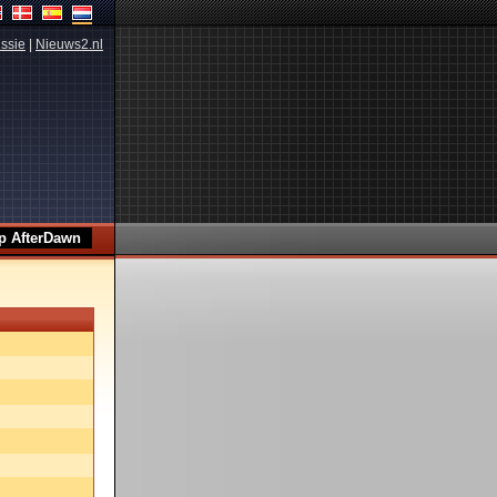
ssie
|
Nieuws2.nl