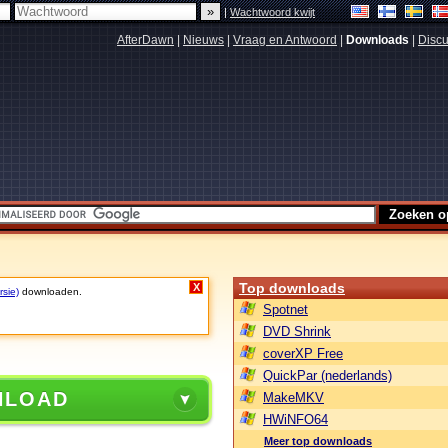
|
Wachtwoord kwijt
AfterDawn
|
Nieuws
|
Vraag en Antwoord
|
Downloads
|
Discu
Top downloads
X
rsie)
downloaden.
Spotnet
DVD Shrink
coverXP Free
QuickPar (nederlands)
NLOAD
MakeMKV
HWiNFO64
Meer top downloads