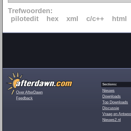
Trefwoorden:
pilotedit
hex
xml
c/c++
html
Sections:
Nieuws
Over AfterDawn
Downloads
Feedback
Top Downloads
Discussie
Vraag en Antwoo
Nieuws2.nl