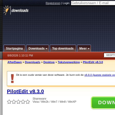
Registreren
|
Login:
Startpagina
Downloads
Top downloads
Meer
8/8/2026 1:10:11 PM
AfterDawn
>
Downloads
>
Desktop
>
Tekstverwerking
>
PilotEdit v8.3.0
Dit is een oude versie van deze software. Je kunt ook de
v8.8.0 (laatste stabiele ve
PilotEdit v8.3.0
Shareware
DOW
Vista / Win2k / Win7 / Win8 / WinXP