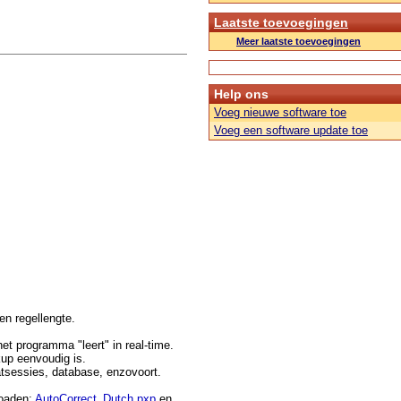
Laatste toevoegingen
Meer laatste toevoegingen
Help ons
Voeg nieuwe software toe
Voeg een software update toe
en regellengte.
et programma "leert" in real-time.
up eenvoudig is.
hatsessies, database, enzovoort.
loaden:
AutoCorrect_Dutch.pxp
en