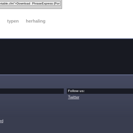
typen
herhaling
Follow us:
Twitter
rd