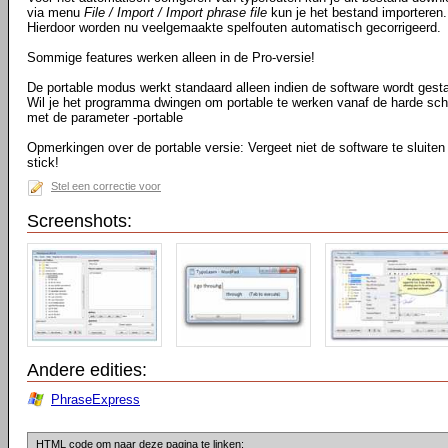
via menu
File / Import / Import phrase file
kun je het bestand importeren.
Hierdoor worden nu veelgemaakte spelfouten automatisch gecorrigeerd.
Sommige features werken alleen in de Pro-versie!
De portable modus werkt standaard alleen indien de software wordt gest
Wil je het programma dwingen om portable te werken vanaf de harde schij
met de parameter -portable
Opmerkingen over de portable versie: Vergeet niet de software te sluite
stick!
Stel een correctie voor
Screenshots:
Andere edities:
PhraseExpress
HTML code om naar deze pagina te linken: