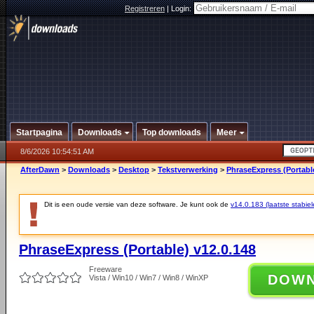
Registreren
|
Login:
Startpagina
Downloads
Top downloads
Meer
8/6/2026 10:54:51 AM
AfterDawn
>
Downloads
>
Desktop
>
Tekstverwerking
>
PhraseExpress (Portable
Dit is een oude versie van deze software. Je kunt ook de
v14.0.183 (laatste stabiel
PhraseExpress (Portable) v12.0.148
Freeware
DOW
Vista / Win10 / Win7 / Win8 / WinXP