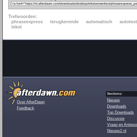
Trefwoorden:
phraseexpress
terugkerende
automatisch
autotext
tekst
Sections:
Nieuws
Over AfterDawn
Downloads
Feedback
Top Downloads
Discussie
Vraag en Antwoo
Nieuws2.nl