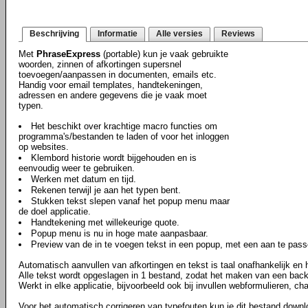
Beschrijving
Informatie
Alle versies
Reviews
Met
PhraseExpress
(portable) kun je vaak gebruikte
woorden, zinnen of afkortingen supersnel
toevoegen/aanpassen in documenten, emails etc.
Handig voor email templates, handtekeningen,
adressen en andere gegevens die je vaak moet
typen.
Het beschikt over krachtige macro functies om
programma's/bestanden te laden of voor het inloggen
op websites.
Klembord historie wordt bijgehouden en is
eenvoudig weer te gebruiken.
Werken met datum en tijd.
Rekenen terwijl je aan het typen bent.
Stukken tekst slepen vanaf het popup menu maar
de doel applicatie.
Handtekening met willekeurige quote.
Popup menu is nu in hoge mate aanpasbaar.
Preview van de in te voegen tekst in een popup, met een aan te pass
Automatisch aanvullen van afkortingen en tekst is taal onafhankelijk en h
Alle tekst wordt opgeslagen in 1 bestand, zodat het maken van een back
Werkt in elke applicatie, bijvoorbeeld ook bij invullen webformulieren, c
Voor het automatisch corrigeren van typefouten kun je dit bestand down