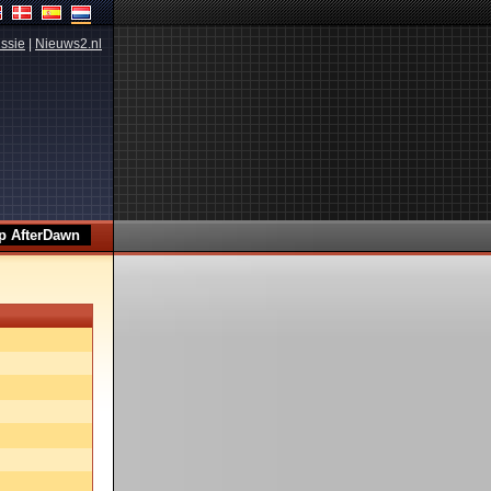
ssie
|
Nieuws2.nl