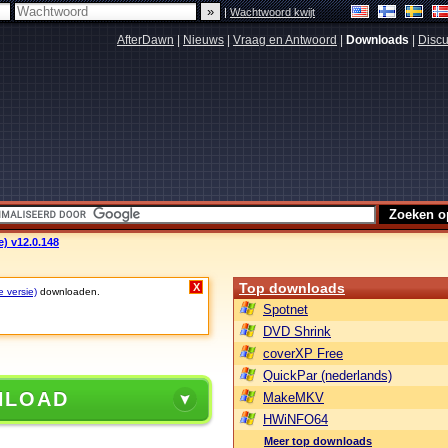
|
Wachtwoord kwijt
AfterDawn
|
Nieuws
|
Vraag en Antwoord
|
Downloads
|
Discu
) v12.0.148
Top downloads
X
e versie)
downloaden.
Spotnet
DVD Shrink
coverXP Free
QuickPar (nederlands)
NLOAD
MakeMKV
HWiNFO64
Meer top downloads