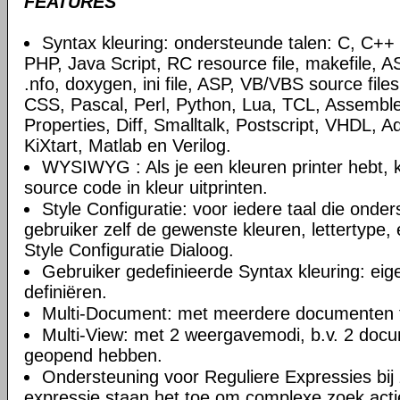
FEATURES
Syntax kleuring: ondersteunde talen: C, C+
PHP, Java Script, RC resource file, makefile, AS
.nfo, doxygen, ini file, ASP, VB/VBS source file
CSS, Pascal, Perl, Python, Lua, TCL, Assemble
Properties, Diff, Smalltalk, Postscript, VHDL, A
KiXtart, Matlab en Verilog.
WYSIWYG : Als je een kleuren printer hebt, k
source code in kleur uitprinten.
Style Configuratie: voor iedere taal die onde
gebruiker zelf de gewenste kleuren, lettertype, 
Style Configuratie Dialoog.
Gebruiker gedefinieerde Syntax kleuring: eig
definiëren.
Multi-Document: met meerdere documenten t
Multi-View: met 2 weergavemodi, b.v. 2 doc
geopend hebben.
Ondersteuning voor Reguliere Expressies bij 
expressie staan het toe om complexe zoek actie