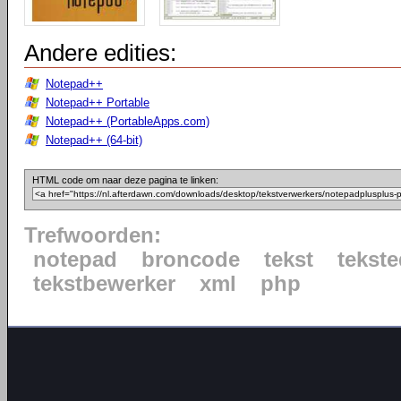
Andere edities:
Notepad++
Notepad++ Portable
Notepad++ (PortableApps.com)
Notepad++ (64-bit)
HTML code om naar deze pagina te linken:
Trefwoorden:
notepad
broncode
tekst
tekste
tekstbewerker
xml
php