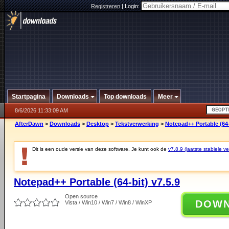
Registreren
|
Login:
Startpagina
Downloads
Top downloads
Meer
8/6/2026 11:33:09 AM
AfterDawn
>
Downloads
>
Desktop
>
Tekstverwerking
>
Notepad++ Portable (64-
Dit is een oude versie van deze software. Je kunt ook de
v7.8.9 (laatste stabiele ve
Notepad++ Portable (64-bit) v7.5.9
Open source
DOW
Vista / Win10 / Win7 / Win8 / WinXP