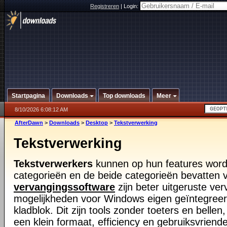
Registreren
|
Login:
Startpagina
Downloads
Top downloads
Meer
8/10/2026 6:08:12 AM
AfterDawn
>
Downloads
>
Desktop
>
Tekstverwerking
Tekstverwerking
Tekstverwerkers
kunnen op hun features word
categorieën en de beide categorieën bevatten v
vervangingssoftware
zijn beter uitgeruste v
mogelijkheden voor Windows eigen geïntegreer
kladblok. Dit zijn tools zonder toeters en bellen
een klein formaat, efficiency en gebruiksvriende