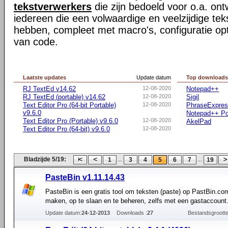
tekstverwerkers
die zijn bedoeld voor o.a. ont
iedereen die een volwaardige en veelzijdige te
hebben, compleet met macro's, configuratie opti
van code.
Laatste updates
Update datum
Top download
RJ TextEd v14.62
12-08-2020
Notepad++
RJ TextEd (portable) v14.62
12-08-2020
Sigil
Text Editor Pro (64-bit Portable)
12-08-2020
PhraseExpre
v9.6.0
Notepad++ Po
Text Editor Pro (Portable) v9.6.0
12-08-2020
AkelPad
Text Editor Pro (64-bit) v9.6.0
12-08-2020
Bladzijde 5/19:
...
...
1
3
4
5
6
7
19
PasteBin v1.11.14.43
PasteBin is een gratis tool om teksten (paste) op PastBin.co
maken, op te slaan en te beheren, zelfs met een gastaccount
Update datum:
24-12-2013
Downloads :
27
Bestandsgrootte