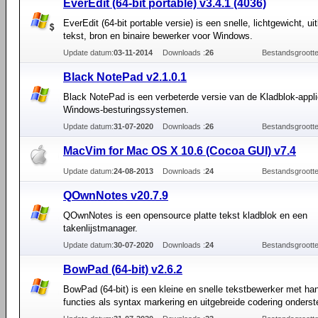
EverEdit (64-bit portable) v3.4.1 (4036)
EverEdit (64-bit portable versie) is een snelle, lichtgewicht, ui
tekst, bron en binaire bewerker voor Windows.
Update datum:
03-11-2014
Downloads :
26
Bestandsgrootte
Black NotePad v2.1.0.1
Black NotePad is een verbeterde versie van de Kladblok-applic
Windows-besturingssystemen.
Update datum:
31-07-2020
Downloads :
26
Bestandsgrootte
MacVim for Mac OS X 10.6 (Cocoa GUI) v7.4
Update datum:
24-08-2013
Downloads :
24
Bestandsgrootte
QOwnNotes v20.7.9
QOwnNotes is een opensource platte tekst kladblok en een
takenlijstmanager.
Update datum:
30-07-2020
Downloads :
24
Bestandsgrootte
BowPad (64-bit) v2.6.2
BowPad (64-bit) is een kleine en snelle tekstbewerker met ha
functies als syntax markering en uitgebreide codering onderst