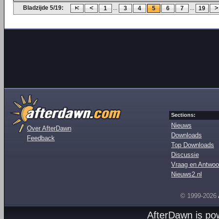
Bladzijde 5/19:
...
...
1
3
4
5
6
7
19
Sections:
Nieuws
Over AfterDawn
Downloads
Feedback
Top Downloads
Discussie
Vraag en Antwoo
Nieuws2.nl
© 1999-2026
AfterDawn is p