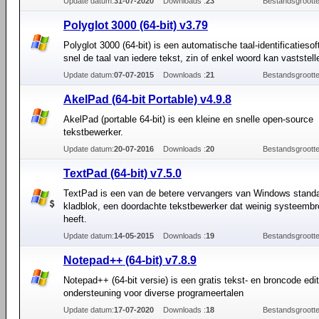
Update datum:
31-07-2020
Downloads :
23
Bestandsgrootte
Polyglot 3000 (64-bit) v3.79
Polyglot 3000 (64-bit) is een automatische taal-identificatieso
snel de taal van iedere tekst, zin of enkel woord kan vaststell
Update datum:
07-07-2015
Downloads :
21
Bestandsgrootte
AkelPad (64-bit Portable) v4.9.8
AkelPad (portable 64-bit) is een kleine en snelle open-source
tekstbewerker.
Update datum:
20-07-2016
Downloads :
20
Bestandsgrootte
TextPad (64-bit) v7.5.0
TextPad is een van de betere vervangers van Windows stand
kladblok, een doordachte tekstbewerker dat weinig systeemb
heeft.
Update datum:
14-05-2015
Downloads :
19
Bestandsgrootte
Notepad++ (64-bit) v7.8.9
Notepad++ (64-bit versie) is een gratis tekst- en broncode edi
ondersteuning voor diverse programeertalen
Update datum:
17-07-2020
Downloads :
18
Bestandsgrootte