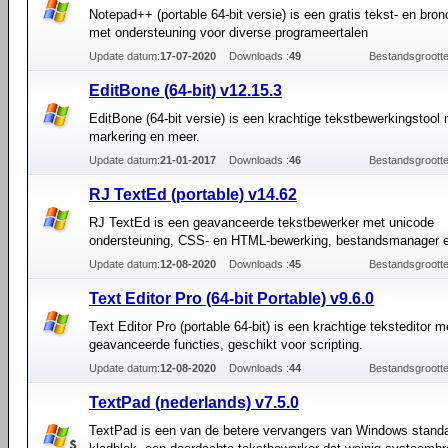
Notepad++ (portable 64-bit versie) is een gratis tekst- en bron
met ondersteuning voor diverse programeertalen
Update datum:
17-07-2020
Downloads :
49
Bestandsgrootte
EditBone (64-bit) v12.15.3
EditBone (64-bit versie) is een krachtige tekstbewerkingstool
markering en meer.
Update datum:
21-01-2017
Downloads :
46
Bestandsgrootte
RJ TextEd (portable) v14.62
RJ TextEd is een geavanceerde tekstbewerker met unicode
ondersteuning, CSS- en HTML-bewerking, bestandsmanager 
Update datum:
12-08-2020
Downloads :
45
Bestandsgrootte
Text Editor Pro (64-bit Portable) v9.6.0
Text Editor Pro (portable 64-bit) is een krachtige teksteditor m
geavanceerde functies, geschikt voor scripting.
Update datum:
12-08-2020
Downloads :
44
Bestandsgrootte
TextPad (nederlands) v7.5.0
TextPad is een van de betere vervangers van Windows stand