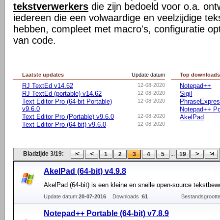
tekstverwerkers
die zijn bedoeld voor o.a. ont
iedereen die een volwaardige en veelzijdige te
hebben, compleet met macro's, configuratie opti
van code.
Laatste updates
Update datum
Top download
RJ TextEd v14.62
12-08-2020
Notepad++
RJ TextEd (portable) v14.62
12-08-2020
Sigil
Text Editor Pro (64-bit Portable)
12-08-2020
PhraseExpre
v9.6.0
Notepad++ Po
Text Editor Pro (Portable) v9.6.0
12-08-2020
AkelPad
Text Editor Pro (64-bit) v9.6.0
12-08-2020
Bladzijde 3/19:
...
1
2
3
4
5
19
AkelPad (64-bit) v4.9.8
AkelPad (64-bit) is een kleine en snelle open-source tekstbew
Update datum:
20-07-2016
Downloads :
61
Bestandsgrootte
Notepad++ Portable (64-bit) v7.8.9