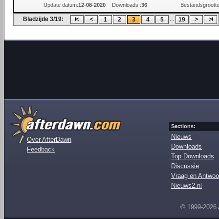
Update datum:
12-08-2020
Downloads :
36
Bestandsgrootte
Bladzijde 3/19:
...
1
2
3
4
5
19
Sections:
Nieuws
Over AfterDawn
Downloads
Feedback
Top Downloads
Discussie
Vraag en Antwoo
Nieuws2.nl
© 1999-2026