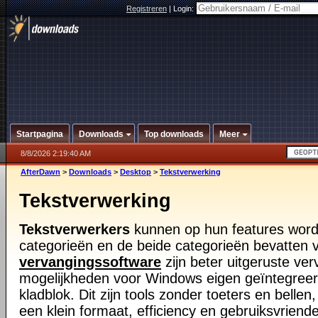
Registreren
|
Login:
Startpagina
Downloads
Top downloads
Meer
8/8/2026 2:19:40 AM
AfterDawn
>
Downloads
>
Desktop
>
Tekstverwerking
Tekstverwerking
Tekstverwerkers
kunnen op hun features word
categorieën en de beide categorieën bevatten v
vervangingssoftware
zijn beter uitgeruste v
mogelijkheden voor Windows eigen geïntegreer
kladblok. Dit zijn tools zonder toeters en bellen
een klein formaat, efficiency en gebruiksvriende