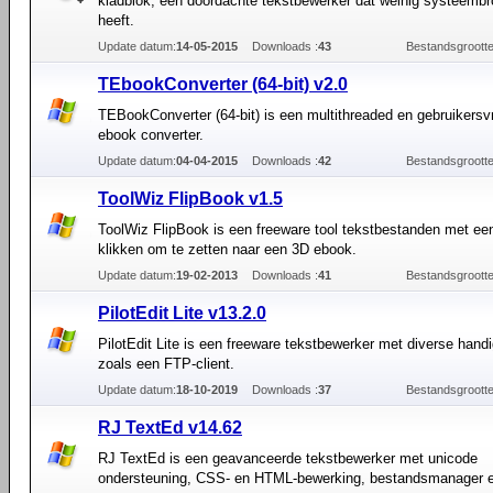
kladblok, een doordachte tekstbewerker dat weinig systeemb
heeft.
Update datum:
14-05-2015
Downloads :
43
Bestandsgrootte
TEbookConverter (64-bit) v2.0
TEBookConverter (64-bit) is een multithreaded en gebruikersvr
ebook converter.
Update datum:
04-04-2015
Downloads :
42
Bestandsgrootte
ToolWiz FlipBook v1.5
ToolWiz FlipBook is een freeware tool tekstbestanden met ee
klikken om te zetten naar een 3D ebook.
Update datum:
19-02-2013
Downloads :
41
Bestandsgrootte
PilotEdit Lite v13.2.0
PilotEdit Lite is een freeware tekstbewerker met diverse handi
zoals een FTP-client.
Update datum:
18-10-2019
Downloads :
37
Bestandsgrootte
RJ TextEd v14.62
RJ TextEd is een geavanceerde tekstbewerker met unicode
ondersteuning, CSS- en HTML-bewerking, bestandsmanager 