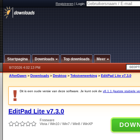
Registreren
|
Login:
Startpagina
Downloads
Top downloads
Meer
8/7/2026 4:02:13 PM
AfterDawn
>
Downloads
>
Desktop
>
Tekstverwerking
>
EditPad Lite v7.3.0
Dit is een oude versie van deze software. Je kunt ook de
v8.1.1 (laatste stabiele ve
EditPad Lite v7.3.0
Freeware
DOW
Vista / Win10 / Win7 / Win8 / WinXP