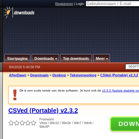
Registreren
|
Login:
Startpagina
Downloads
Top downloads
Meer
8/6/2026 5:40:58 PM
AfterDawn
>
Downloads
>
Desktop
>
Tekstverwerking
>
CSVed (Portable) v2.3.2
Dit is een oude versie van deze software. Je kunt ook de
v2.5.5 (laatste stabiele ve
CSVed (Portable) v2.3.2
Freeware
DOW
Vista / Win10 / Win2k / Win7 / Win8 /
WinXP