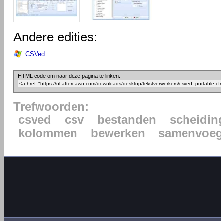
Andere edities:
CSVed
HTML code om naar deze pagina te linken:
Trefwoorden:
csved
csv
bestanden
scheidin
kolommen
bewerken
samenvoe