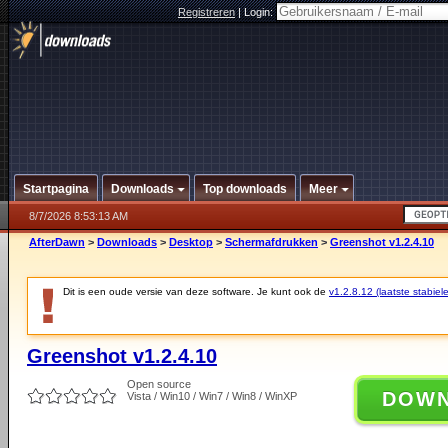
Registreren
|
Login:
Startpagina
Downloads
Top downloads
Meer
8/7/2026 8:53:13 AM
AfterDawn
>
Downloads
>
Desktop
>
Schermafdrukken
>
Greenshot v1.2.4.10
Dit is een oude versie van deze software. Je kunt ook de
v1.2.8.12 (laatste stabiele
Greenshot v1.2.4.10
Open source
DOW
Vista / Win10 / Win7 / Win8 / WinXP