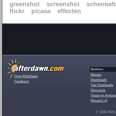
greenshot
screenshot
schermaf
flickr
picasa
effecten
Sections:
Nieuws
Over AfterDawn
Downloads
Feedback
Top Downloads
Discussie
Vraag en Antwoo
Nieuws2.nl
© 1999-2026