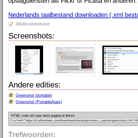
opslagdiensten als Flickr of Picasa en anderen.
Nederlands taalbestand downloaden (.xml best
Stel een correctie voor
Screenshots:
Andere edities:
Greenshot (portable)
Greenshot (PortableApps)
HTML code om naar deze pagina te linken:
Trefwoorden: