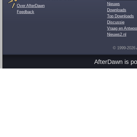
Nieuws
Over AfterDawn
Downloads
Feedback
Top Downloads
Discussie
Vraag en Antwoo
Nieuws2.nl
© 1999-2026
AfterDawn is p