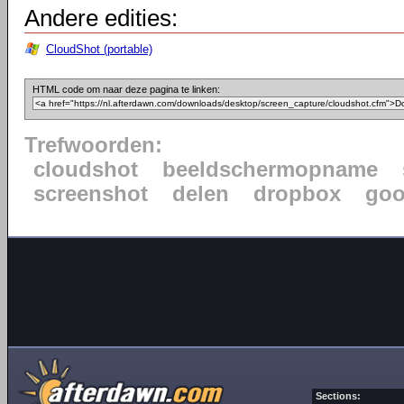
Andere edities:
CloudShot (portable)
HTML code om naar deze pagina te linken:
Trefwoorden:
cloudshot
beeldschermopname
screenshot
delen
dropbox
goo
Sections: