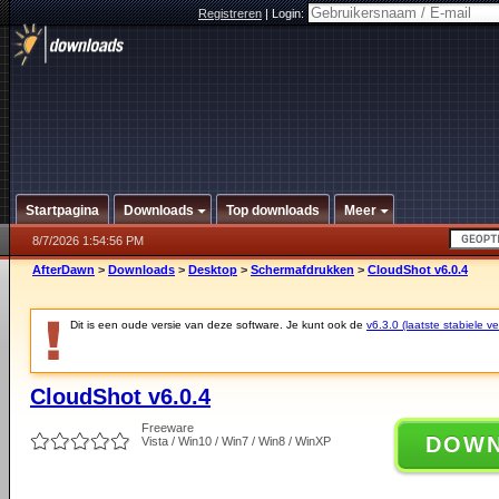
Registreren
|
Login:
Startpagina
Downloads
Top downloads
Meer
8/7/2026 1:54:56 PM
AfterDawn
>
Downloads
>
Desktop
>
Schermafdrukken
>
CloudShot v6.0.4
Dit is een oude versie van deze software. Je kunt ook de
v6.3.0 (laatste stabiele ve
CloudShot v6.0.4
Freeware
DOW
Vista / Win10 / Win7 / Win8 / WinXP