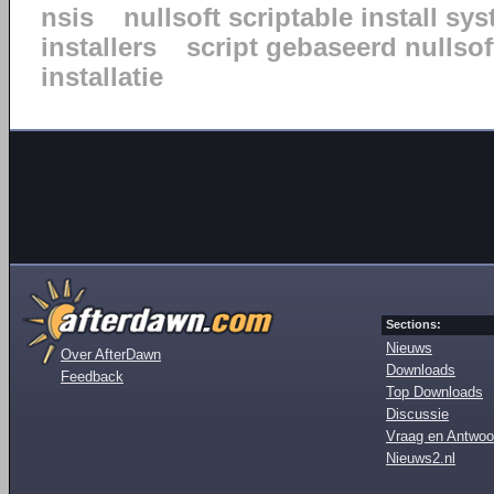
nsis
nullsoft scriptable install sy
installers
script gebaseerd nullsof
installatie
Sections:
Nieuws
Over AfterDawn
Downloads
Feedback
Top Downloads
Discussie
Vraag en Antwoo
Nieuws2.nl