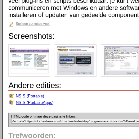
veel plug-ins en scripts beschikbaar: je kunt w
communiceren met Windows en andere softwa
installeren of updaten van gedeelde componen
Stel een correctie voor
Screenshots:
Andere edities:
NSIS (Portable)
NSIS (PortableApps)
HTML code om naar deze pagina te linken:
Trefwoorden: