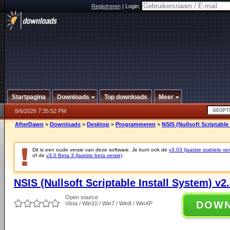
Registreren
|
Login:
Startpagina
Downloads
Top downloads
Meer
8/6/2026 7:35:52 PM
AfterDawn
>
Downloads
>
Desktop
>
Programmeren
>
NSIS (Nullsoft Scriptable
Dit is een oude versie van deze software. Je kunt ook de
v3.03 (laatste stabiele ver
of de
v3.0 Beta 3 (laatste beta versie)
.
NSIS (Nullsoft Scriptable Install System) v2
Open source
DOW
Vista / Win10 / Win7 / Win8 / WinXP