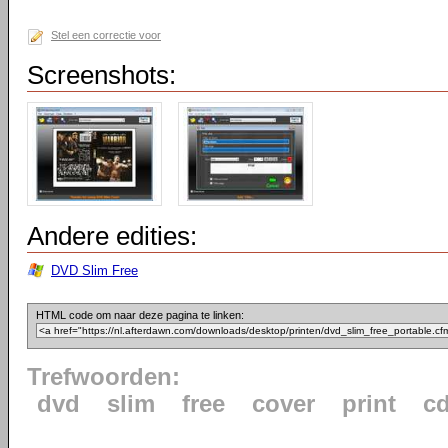
Stel een correctie voor
Screenshots:
Andere edities:
DVD Slim Free
HTML code om naar deze pagina te linken:
Trefwoorden:
dvd
slim
free
cover
print
c