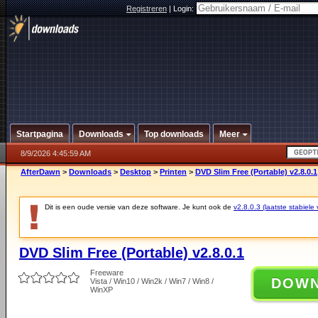
Registreren
|
Login:
Startpagina
Downloads
Top downloads
Meer
8/9/2026 4:45:59 AM
AfterDawn
>
Downloads
>
Desktop
>
Printen
>
DVD Slim Free (Portable) v2.8.0.1
Dit is een oude versie van deze software. Je kunt ook de
v2.8.0.3 (laatste stabiele 
DVD Slim Free (Portable) v2.8.0.1
Freeware
DOW
Vista / Win10 / Win2k / Win7 / Win8 /
WinXP