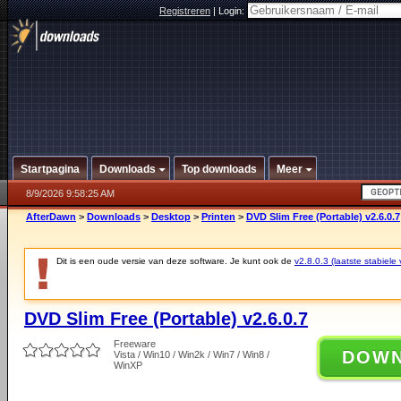
Registreren
|
Login:
Startpagina
Downloads
Top downloads
Meer
8/9/2026 9:58:25 AM
AfterDawn
>
Downloads
>
Desktop
>
Printen
>
DVD Slim Free (Portable) v2.6.0.7
Dit is een oude versie van deze software. Je kunt ook de
v2.8.0.3 (laatste stabiele 
DVD Slim Free (Portable) v2.6.0.7
Freeware
DOW
Vista / Win10 / Win2k / Win7 / Win8 /
WinXP