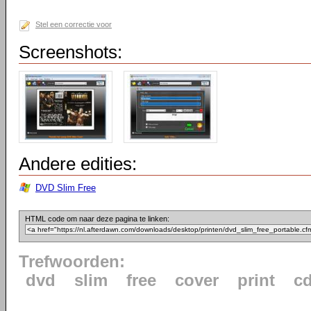
Stel een correctie voor
Screenshots:
Andere edities:
DVD Slim Free
HTML code om naar deze pagina te linken:
Trefwoorden:
dvd
slim
free
cover
print
c