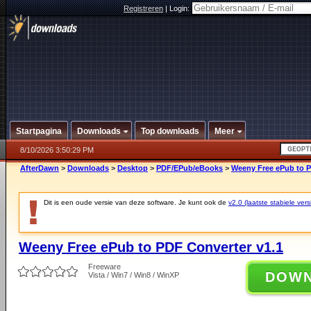
Registreren
|
Login:
Startpagina
Downloads
Top downloads
Meer
8/10/2026 3:50:29 PM
AfterDawn
>
Downloads
>
Desktop
>
PDF/EPub/eBooks
>
Weeny Free ePub to P
Dit is een oude versie van deze software. Je kunt ook de
v2.0 (laatste stabiele vers
Weeny Free ePub to PDF Converter v1.1
Freeware
DOW
Vista / Win7 / Win8 / WinXP