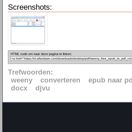
Screenshots:
HTML code om naar deze pagina te linken:
Trefwoorden:
weeny
converteren
epub naar pd
docx
djvu